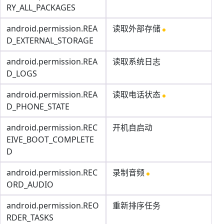
RY_ALL_PACKAGES
android.permission.REA
读取外部存储
D_EXTERNAL_STORAGE
android.permission.REA
读取系统日志
D_LOGS
android.permission.REA
读取电话状态
D_PHONE_STATE
android.permission.REC
开机自启动
EIVE_BOOT_COMPLETE
D
android.permission.REC
录制音频
ORD_AUDIO
android.permission.REO
重新排序任务
RDER_TASKS