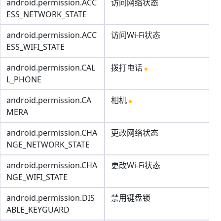
android.permission.ACC
访问网络状态
ESS_NETWORK_STATE
android.permission.ACC
访问Wi-Fi状态
ESS_WIFI_STATE
android.permission.CAL
拨打电话
L_PHONE
android.permission.CA
相机
MERA
android.permission.CHA
更改网络状态
NGE_NETWORK_STATE
android.permission.CHA
更改Wi-Fi状态
NGE_WIFI_STATE
android.permission.DIS
禁用键盘锁
ABLE_KEYGUARD