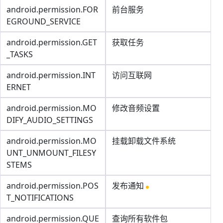
android.permission.FOR
前台服务
EGROUND_SERVICE
android.permission.GET
获取任务
_TASKS
android.permission.INT
访问互联网
ERNET
android.permission.MO
修改音频设置
DIFY_AUDIO_SETTINGS
android.permission.MO
挂载卸载文件系统
UNT_UNMOUNT_FILESY
STEMS
android.permission.POS
发布通知
T_NOTIFICATIONS
android.permission.QUE
查询所有软件包