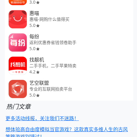
3.0
惠喵
惠喵-网购什么值得买
5.0
每纷
返利优惠券省钱领卷助手
5.0
找靓机
二手手机，二手苹果特卖
4.2
艺空联盟
专业的互联网拍卖平台
5.0
热门文章
更多活动线报，关注我们不迷路！
想体验高自由度模拟当官游戏？这款真实多维人生的古风
策略游戏别错过！