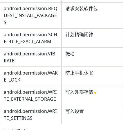
android.permission.REQ
请求安装软件包
UEST_INSTALL_PACKAGE
S
android.permission.SCH
计划精确闹钟
EDULE_EXACT_ALARM
android.permission.VIB
振动
RATE
android.permission.WAK
防止手机休眠
E_LOCK
android.permission.WRI
写入外部存储
TE_EXTERNAL_STORAGE
android.permission.WRI
写入设置
TE_SETTINGS