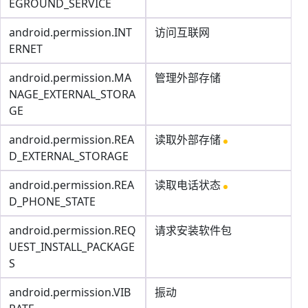
EGROUND_SERVICE
android.permission.INT
访问互联网
ERNET
android.permission.MA
管理外部存储
NAGE_EXTERNAL_STORA
GE
android.permission.REA
读取外部存储
D_EXTERNAL_STORAGE
android.permission.REA
读取电话状态
D_PHONE_STATE
android.permission.REQ
请求安装软件包
UEST_INSTALL_PACKAGE
S
android.permission.VIB
振动