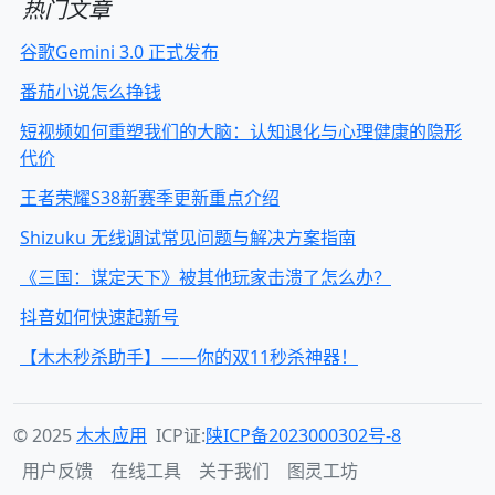
热门文章
谷歌Gemini 3.0 正式发布
番茄小说怎么挣钱
短视频如何重塑我们的大脑：认知退化与心理健康的隐形
代价
王者荣耀S38新赛季更新重点介绍
Shizuku 无线调试常见问题与解决方案指南
《三国：谋定天下》被其他玩家击溃了怎么办？
抖音如何快速起新号
【木木秒杀助手】——你的双11秒杀神器！
© 2025
木木应用
ICP证:
陕ICP备2023000302号-8
用户反馈
在线工具
关于我们
图灵工坊