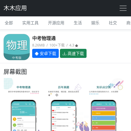
木木应用
全部
实用工具
开源应用
生活
娱乐
社交
商
中考物理通
8.26MB / 100+下载 / 4.3
安卓下载
高速下载
屏幕截图