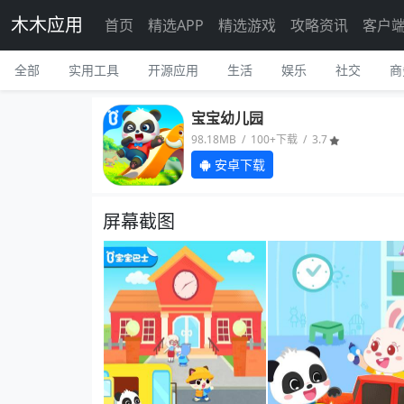
木木应用
首页
精选APP
精选游戏
攻略资讯
客户
全部
实用工具
开源应用
生活
娱乐
社交
商
宝宝幼儿园
98.18MB / 100+下载 / 3.7
安卓下载
屏幕截图