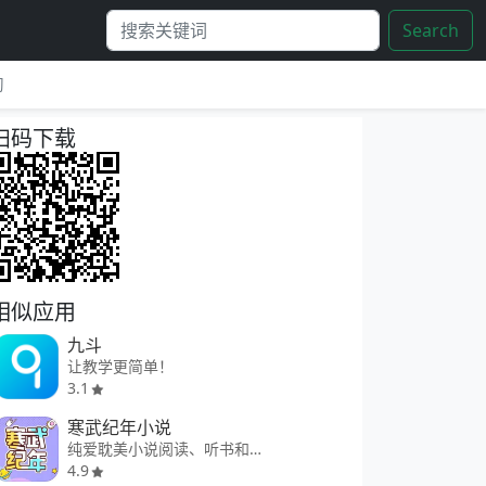
Search
习
扫码下载
相似应用
九斗
让教学更简单！
3.1
寒武纪年小说
纯爱耽美小说阅读、听书和创作
4.9