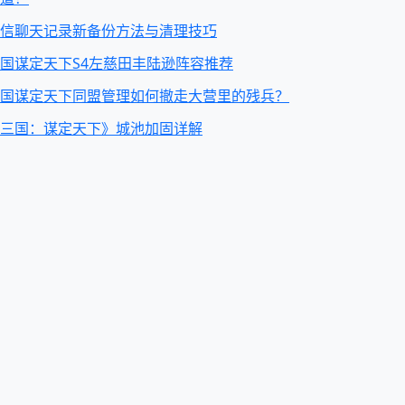
信聊天记录新备份方法与清理技巧
国谋定天下S4左慈田丰陆逊阵容推荐
国谋定天下同盟管理如何撤走大营里的残兵？
三国：谋定天下》城池加固详解