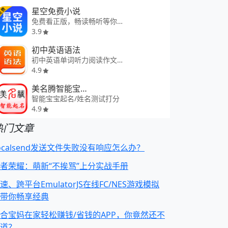
星空免费小说
免费看正版，畅读畅听等你来
3.9
初中英语语法
初中英语单词听力阅读作文帮手
4.9
美名腾智能宝宝起名姓名测试
智能宝宝起名/姓名测试打分
4.9
热门文章
ocalsend发送文件失败没有响应怎么办？
者荣耀：萌新“不挨骂”上分实战手册
速、跨平台EmulatorJS在线FC/NES游戏模拟
带你畅享经典
合宝妈在家轻松赚钱/省钱的APP，你竟然还不
道？