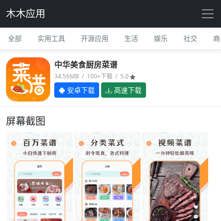
木木应用
全部
实用工具
开源应用
生活
娱乐
社交
商
中华美食厨房菜谱
34.56MB / 100+下载 / 5.0
安卓下载
高速下载
屏幕截图