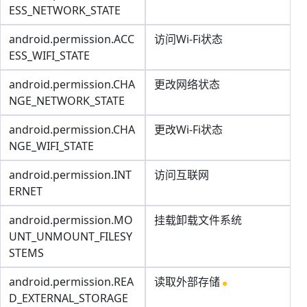
ESS_NETWORK_STATE
android.permission.ACC
访问Wi-Fi状态
ESS_WIFI_STATE
android.permission.CHA
更改网络状态
NGE_NETWORK_STATE
android.permission.CHA
更改Wi-Fi状态
NGE_WIFI_STATE
android.permission.INT
访问互联网
ERNET
android.permission.MO
挂载卸载文件系统
UNT_UNMOUNT_FILESY
STEMS
android.permission.REA
读取外部存储
D_EXTERNAL_STORAGE