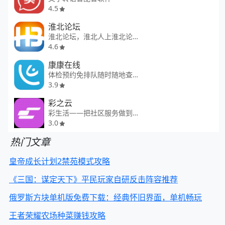
4.5
淮北论坛
淮北论坛，淮北人上淮北论坛！
4.6
康康在线
体检预约免排队随时随地查报告
3.9
彩之云
彩生活——把社区服务做到家
3.0
热门文章
皇帝成长计划2禁苑模式攻略
《三国：谋定天下》平民玩家自研反击阵容推荐
俄罗斯方块单机版免费下载：经典怀旧界面，单机畅玩
王者荣耀农场种菜赚钱攻略