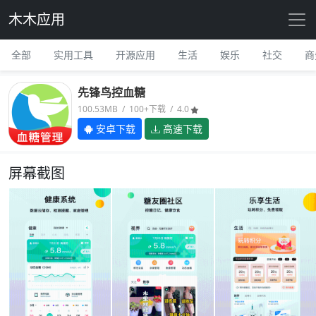
木木应用
全部
实用工具
开源应用
生活
娱乐
社交
商
先锋鸟控血糖
100.53MB / 100+下载 / 4.0
安卓下载
高速下载
屏幕截图