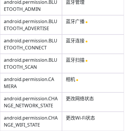
android.permission.BLU
蓝牙管理
ETOOTH_ADMIN
android.permission.BLU
蓝牙广播
ETOOTH_ADVERTISE
android.permission.BLU
蓝牙连接
ETOOTH_CONNECT
android.permission.BLU
蓝牙扫描
ETOOTH_SCAN
android.permission.CA
相机
MERA
android.permission.CHA
更改网络状态
NGE_NETWORK_STATE
android.permission.CHA
更改Wi-Fi状态
NGE_WIFI_STATE