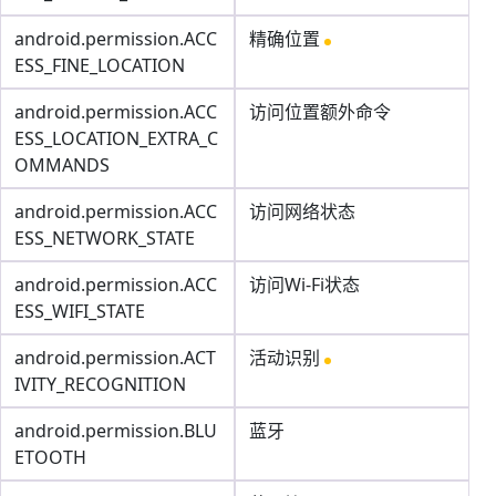
android.permission.ACC
精确位置
ESS_FINE_LOCATION
android.permission.ACC
访问位置额外命令
ESS_LOCATION_EXTRA_C
OMMANDS
android.permission.ACC
访问网络状态
ESS_NETWORK_STATE
android.permission.ACC
访问Wi-Fi状态
ESS_WIFI_STATE
android.permission.ACT
活动识别
IVITY_RECOGNITION
android.permission.BLU
蓝牙
ETOOTH