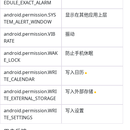
EDULE_EXACT_ALARM
android.permission.SYS
显示在其他应用上层
TEM_ALERT_WINDOW
android.permission.VIB
振动
RATE
android.permission.WAK
防止手机休眠
E_LOCK
android.permission.WRI
写入日历
TE_CALENDAR
android.permission.WRI
写入外部存储
TE_EXTERNAL_STORAGE
android.permission.WRI
写入设置
TE_SETTINGS