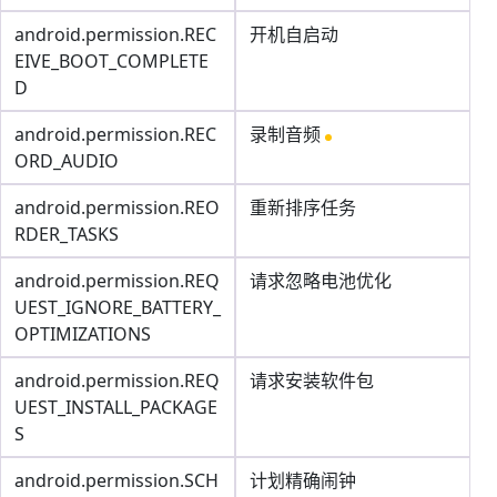
android.permission.REC
开机自启动
EIVE_BOOT_COMPLETE
D
android.permission.REC
录制音频
ORD_AUDIO
android.permission.REO
重新排序任务
RDER_TASKS
android.permission.REQ
请求忽略电池优化
UEST_IGNORE_BATTERY_
OPTIMIZATIONS
android.permission.REQ
请求安装软件包
UEST_INSTALL_PACKAGE
S
android.permission.SCH
计划精确闹钟