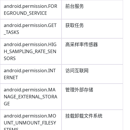
android.permission.FOR
前台服务
EGROUND_SERVICE
android.permission.GET
获取任务
_TASKS
android.permission.HIG
高采样率传感器
H_SAMPLING_RATE_SEN
SORS
android.permission.INT
访问互联网
ERNET
android.permission.MA
管理外部存储
NAGE_EXTERNAL_STORA
GE
android.permission.MO
挂载卸载文件系统
UNT_UNMOUNT_FILESY
STEMS