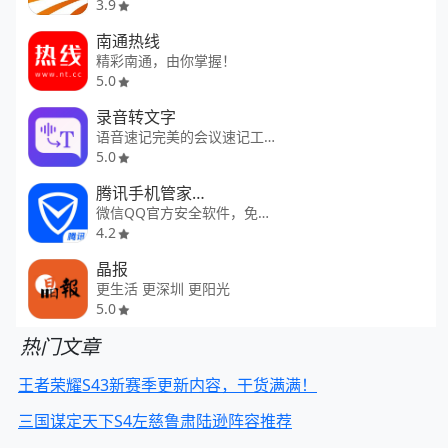
3.9
南通热线
精彩南通，由你掌握！
5.0
录音转文字
语音速记完美的会议速记工具
5.0
腾讯手机管家—QQ微信保护
微信QQ官方安全软件，免费上网
4.2
晶报
更生活 更深圳 更阳光
5.0
热门文章
王者荣耀S43新赛季更新内容，干货满满！
三国谋定天下S4左慈鲁肃陆逊阵容推荐