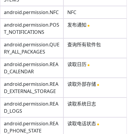
android.permission.NFC
NFC
android.permission.POS
发布通知
T_NOTIFICATIONS
android.permission.QUE
查询所有软件包
RY_ALL_PACKAGES
android.permission.REA
读取日历
D_CALENDAR
android.permission.REA
读取外部存储
D_EXTERNAL_STORAGE
android.permission.REA
读取系统日志
D_LOGS
android.permission.REA
读取电话状态
D_PHONE_STATE