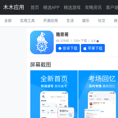
木木应用
首页
精选APP
精选游戏
攻略资讯
客户
全部
实用工具
开源应用
生活
娱乐
社交
商
雅思哥
46.55MB / 100+下载 / 4.8
安卓下载
苹果下载
屏幕截图