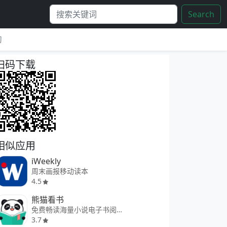
Search
习
扫码下载
相似应用
iWeekly
周末画报移动读本
4.5
熊猫看书
免费畅读海量小说电子书阅读软件
3.7