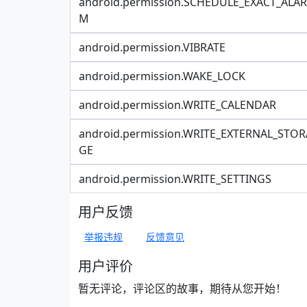
android.permission.SCHEDULE_EXACT_ALAR
M
android.permission.VIBRATE
android.permission.WAKE_LOCK
android.permission.WRITE_CALENDAR
android.permission.WRITE_EXTERNAL_STOR
GE
android.permission.WRITE_SETTINGS
用户反馈
举报违规
反馈意见
用户评价
暂无评论，评论区的故事，期待从您开始！