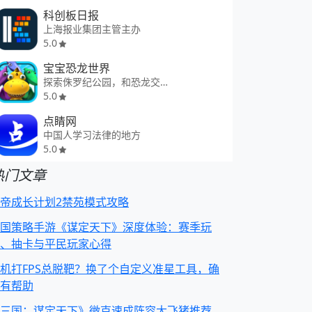
科创板日报
上海报业集团主管主办
5.0
宝宝恐龙世界
探索侏罗纪公园，和恐龙交朋友
5.0
点睛网
中国人学习法律的地方
5.0
热门文章
帝成长计划2禁苑模式攻略
国策略手游《谋定天下》深度体验：赛季玩
、抽卡与平民玩家心得
机打FPS总脱靶？换了个自定义准星工具，确
有帮助
三国：谋定天下》微克速成阵容大飞猪推荐