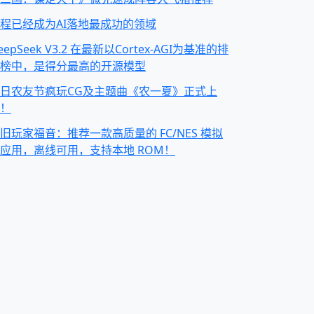
程已经成为AI落地最成功的领域
eepSeek V3.2 在最新以Cortex-AGI为基准的排
榜中，是得分最高的开源模型
日农友节疯玩CG及主题曲《农一夏》正式上
！
旧玩家福音：推荐一款高质量的 FC/NES 模拟
应用，离线可用，支持本地 ROM！