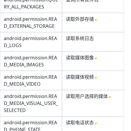
RY_ALL_PACKAGES
android.permission.REA
读取外部存储
D_EXTERNAL_STORAGE
android.permission.REA
读取系统日志
D_LOGS
android.permission.REA
读取媒体图像
D_MEDIA_IMAGES
android.permission.REA
读取媒体视频
D_MEDIA_VIDEO
android.permission.REA
读取用户选择的媒体
D_MEDIA_VISUAL_USER_
SELECTED
android.permission.REA
读取电话状态
D_PHONE_STATE