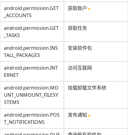
android.permission.GET
获取账户
_ACCOUNTS
android.permission.GET
获取任务
_TASKS
android.permission.INS
安装软件包
TALL_PACKAGES
android.permission.INT
访问互联网
ERNET
android.permission.MO
挂载卸载文件系统
UNT_UNMOUNT_FILESY
STEMS
android.permission.POS
发布通知
T_NOTIFICATIONS
android.permission.QUE
查询所有软件包