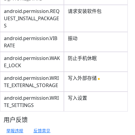
android.permission.REQ
请求安装软件包
UEST_INSTALL_PACKAGE
S
android.permission.VIB
振动
RATE
android.permission.WAK
防止手机休眠
E_LOCK
android.permission.WRI
写入外部存储
TE_EXTERNAL_STORAGE
android.permission.WRI
写入设置
TE_SETTINGS
用户反馈
举报违规
反馈意见