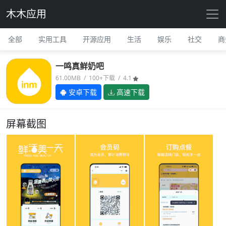
木木应用
全部
实用工具
开源应用
生活
娱乐
社交
商
一鸣真鲜奶吧
61.00MB / 100+下载 / 4.1
安卓下载
高速下载
屏幕截图