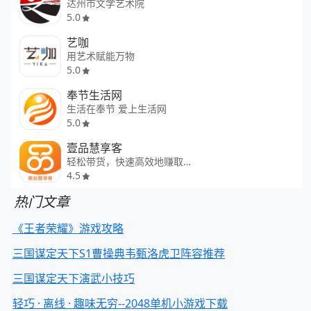
达州市文学艺术院
5.0
艺咖
用艺术赋能万物
5.0
奉节生活网
生活在奉节 爱上生活网
5.0
壹品慧享客
轻松带货，快速高效地赚取佣金
4.5
热门文章
《王者荣耀》游戏攻略
三国谋定天下S1曹操典韦甄洛虎卫阵容推荐
三国谋定天下演武小技巧
轻巧 · 离线 · 趣味无穷--2048单机小游戏下载