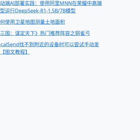
动端AI部署实践：使用阿里MNN在荣耀中高端
型运行DeepSeek-R1-1.5B/7B模型
何使用卫星地图测量土地面积
三国：谋定天下》热门推荐阵容之铜雀弓
ocalSend找不到附近的设备时可以尝试手动发
【图文教程】