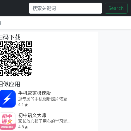
Search
习
扫码下载
相似应用
手机管家极速版
您专属的手机相册照片恢复软件
4.1
初中语文大师
家长放心孩子用心的学习辅助工具
4.8