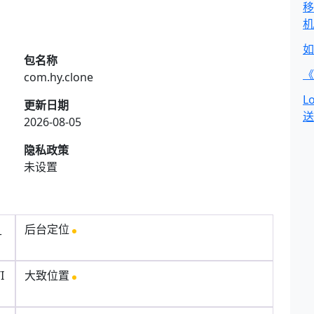
移
机
如
包名称
《
com.hy.clone
L
更新日期
送
2026-08-05
隐私政策
未设置
_
后台定位
I
大致位置