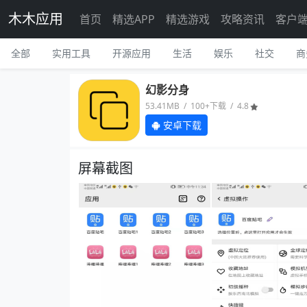
木木应用
首页
精选APP
精选游戏
攻略资讯
客户
全部
实用工具
开源应用
生活
娱乐
社交
商
幻影分身
53.41MB / 100+下载 / 4.8
安卓下载
屏幕截图