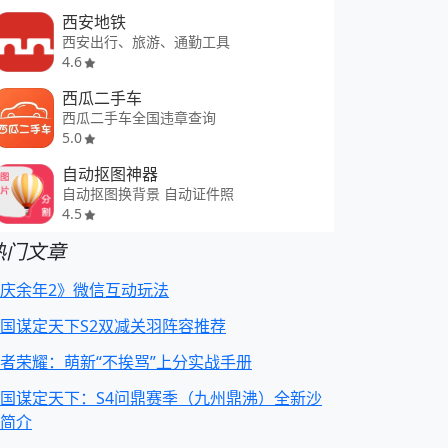
西安地铁
西安出行、旅游、通勤工具
4.6
西瓜二手车
西瓜二手车全国违章查询
5.0
自动抠图神器
自动抠图换背景 自动证件照
4.5
热门文章
庆余年2》微信互动玩法
国谋定天下S2双减关羽阵容推荐
者荣耀：萌新“不挨骂”上分实战手册
国谋定天下：S4问鼎赛季（九州鼎沸）全新沙
简介