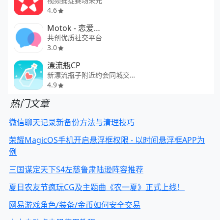
视频捕捉赛场荣光
4.6
Motok - 恋爱脱单交友平台
共创优质社交平台
3.0
漂流瓶CP
新漂流瓶子附近约会同城交友恋爱
4.9
热门文章
微信聊天记录新备份方法与清理技巧
荣耀MagicOS手机开启悬浮框权限 - 以时间悬浮框APP为
例
三国谋定天下S4左慈鲁肃陆逊阵容推荐
夏日农友节疯玩CG及主题曲《农一夏》正式上线！
网易游戏角色/装备/金币如何安全交易