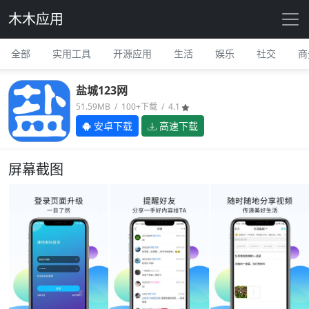
木木应用
全部
实用工具
开源应用
生活
娱乐
社交
商
盐城123网
51.59MB / 100+下载 / 4.1
安卓下载
高速下载
屏幕截图