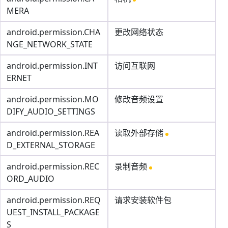
MERA
android.permission.CHA
更改网络状态
NGE_NETWORK_STATE
android.permission.INT
访问互联网
ERNET
android.permission.MO
修改音频设置
DIFY_AUDIO_SETTINGS
android.permission.REA
读取外部存储
D_EXTERNAL_STORAGE
android.permission.REC
录制音频
ORD_AUDIO
android.permission.REQ
请求安装软件包
UEST_INSTALL_PACKAGE
S