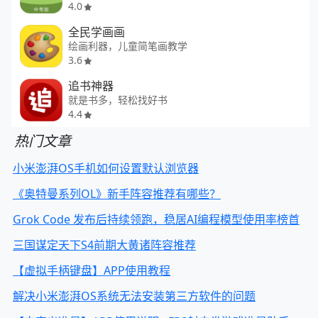
4.0
全民学画画
绘画利器，儿童简笔画教学
3.6
追书神器
就是书多，轻松找好书
4.4
热门文章
小米澎湃OS手机如何设置默认浏览器
《奥特曼系列OL》新手阵容推荐有哪些？
Grok Code 发布后持续领跑，稳居AI编程模型使用率榜首
三国谋定天下S4前期大黄诸阵容推荐
【虚拟手柄键盘】APP使用教程
解决小米澎湃OS系统无法安装第三方软件的问题