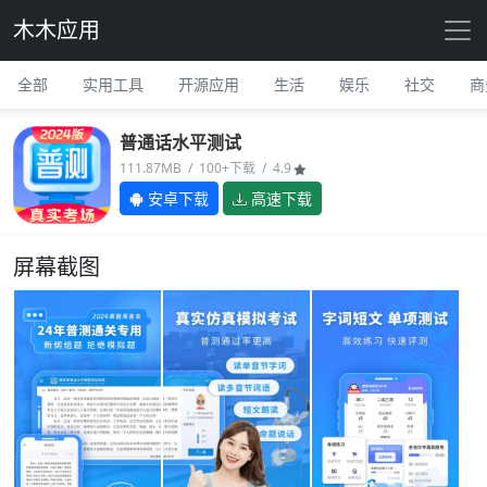
木木应用
全部
实用工具
开源应用
生活
娱乐
社交
商
普通话水平测试
111.87MB / 100+下载 / 4.9
安卓下载
高速下载
屏幕截图