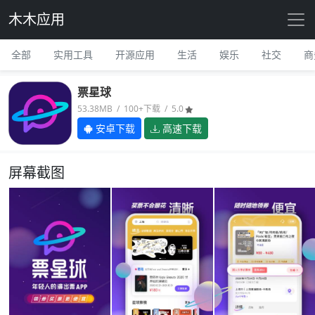
木木应用
全部
实用工具
开源应用
生活
娱乐
社交
商
票星球
53.38MB / 100+下载 / 5.0
安卓下载
高速下载
屏幕截图