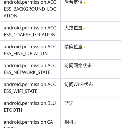
android.permission.ACC
后台定位
ESS_BACKGROUND_LOC
ATION
android.permission.ACC
大致位置
ESS_COARSE_LOCATION
android.permission.ACC
精确位置
ESS_FINE_LOCATION
android.permission.ACC
访问网络状态
ESS_NETWORK_STATE
android.permission.ACC
访问Wi-Fi状态
ESS_WIFI_STATE
android.permission.BLU
蓝牙
ETOOTH
android.permission.CA
相机