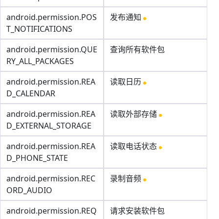
android.permission.POS
发布通知
T_NOTIFICATIONS
android.permission.QUE
查询所有软件包
RY_ALL_PACKAGES
android.permission.REA
读取日历
D_CALENDAR
android.permission.REA
读取外部存储
D_EXTERNAL_STORAGE
android.permission.REA
读取电话状态
D_PHONE_STATE
android.permission.REC
录制音频
ORD_AUDIO
android.permission.REQ
请求安装软件包