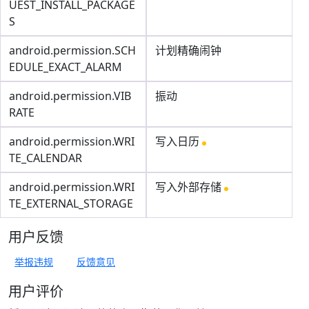
UEST_INSTALL_PACKAGE
S
android.permission.SCH
计划精确闹钟
EDULE_EXACT_ALARM
android.permission.VIB
振动
RATE
android.permission.WRI
写入日历
TE_CALENDAR
android.permission.WRI
写入外部存储
TE_EXTERNAL_STORAGE
用户反馈
举报违规
反馈意见
用户评价