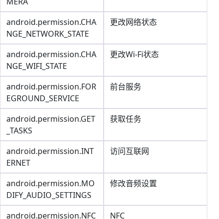
MERA
android.permission.CHA
更改网络状态
NGE_NETWORK_STATE
android.permission.CHA
更改Wi-Fi状态
NGE_WIFI_STATE
android.permission.FOR
前台服务
EGROUND_SERVICE
android.permission.GET
获取任务
_TASKS
android.permission.INT
访问互联网
ERNET
android.permission.MO
修改音频设置
DIFY_AUDIO_SETTINGS
android.permission.NFC
NFC