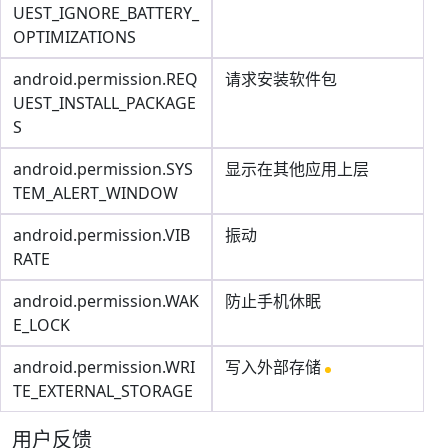
UEST_IGNORE_BATTERY_
OPTIMIZATIONS
android.permission.REQ
请求安装软件包
UEST_INSTALL_PACKAGE
S
android.permission.SYS
显示在其他应用上层
TEM_ALERT_WINDOW
android.permission.VIB
振动
RATE
android.permission.WAK
防止手机休眠
E_LOCK
android.permission.WRI
写入外部存储
TE_EXTERNAL_STORAGE
用户反馈