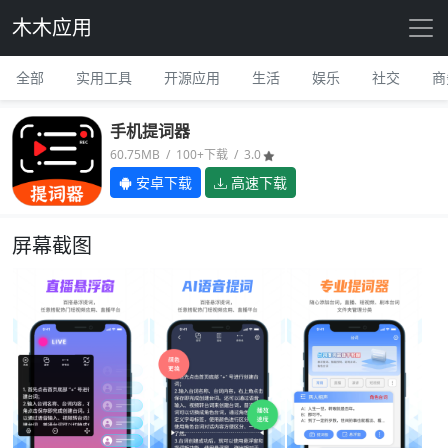
木木应用
全部
实用工具
开源应用
生活
娱乐
社交
商
手机提词器
60.75MB / 100+下载 / 3.0
安卓下载
高速下载
屏幕截图