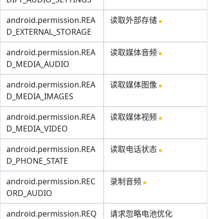
android.permission.REA
读取外部存储
D_EXTERNAL_STORAGE
android.permission.REA
读取媒体音频
D_MEDIA_AUDIO
android.permission.REA
读取媒体图像
D_MEDIA_IMAGES
android.permission.REA
读取媒体视频
D_MEDIA_VIDEO
android.permission.REA
读取电话状态
D_PHONE_STATE
android.permission.REC
录制音频
ORD_AUDIO
android.permission.REQ
请求忽略电池优化