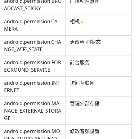
android.permission.BRO
广播粘性意图
ADCAST_STICKY
android.permission.CA
相机
MERA
android.permission.CHA
更改Wi-Fi状态
NGE_WIFI_STATE
android.permission.FOR
前台服务
EGROUND_SERVICE
android.permission.INT
访问互联网
ERNET
android.permission.MA
管理外部存储
NAGE_EXTERNAL_STORA
GE
android.permission.MO
修改音频设置
DIFY_AUDIO_SETTINGS