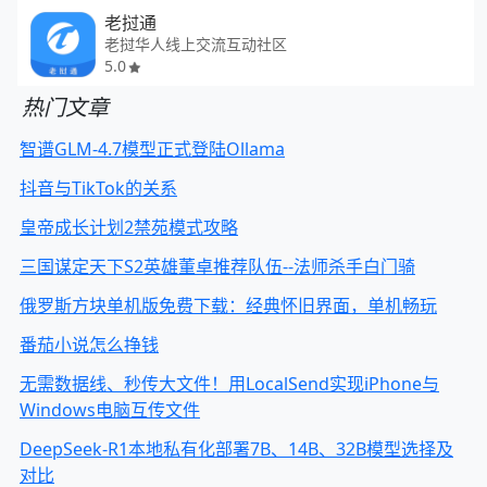
老挝通
老挝华人线上交流互动社区
5.0
热门文章
智谱GLM-4.7模型正式登陆Ollama
抖音与TikTok的关系
皇帝成长计划2禁苑模式攻略
三国谋定天下S2英雄董卓推荐队伍--法师杀手白门骑
俄罗斯方块单机版免费下载：经典怀旧界面，单机畅玩
番茄小说怎么挣钱
无需数据线、秒传大文件！用LocalSend实现iPhone与
Windows电脑互传文件
DeepSeek-R1本地私有化部署7B、14B、32B模型选择及
对比