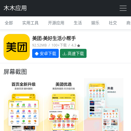
木木应用
全部
实用工具
开源应用
生活
娱乐
社交
商
美团-美好生活小帮手
92.52MB / 100+下载 / 4.3
安卓下载
高速下载
屏幕截图