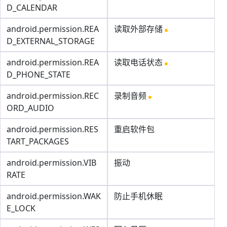
D_CALENDAR
android.permission.REA
读取外部存储
D_EXTERNAL_STORAGE
android.permission.REA
读取电话状态
D_PHONE_STATE
android.permission.REC
录制音频
ORD_AUDIO
android.permission.RES
重启软件包
TART_PACKAGES
android.permission.VIB
振动
RATE
android.permission.WAK
防止手机休眠
E_LOCK