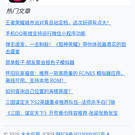
热门文章
王者荣耀城市派对青岛站定档，这次玩得有点大！
手机QQ新增支持运行微信小程序功能
弹无虚发，一击制敌！《狙神荣耀》带你体验最真实的狙
击盛宴
简单骰子-朋友聚会摇色子模拟器
怀旧玩家福音：推荐一款高质量的 FC/NES 模拟器应用，
离线可用，支持本地 ROM！
如何查询自己位置的海拔高度？
三国谋定天下S2英雄董卓推荐队伍--法师杀手白门骑
《三国：谋定天下》开荒黄巾阵容推荐-张梁张角张宝
© 2025
木木应用
ICP证:
陕ICP备2023000302号-8