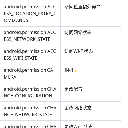
android.permission.ACC
访问位置额外命令
ESS_LOCATION_EXTRA_C
OMMANDS
android.permission.ACC
访问网络状态
ESS_NETWORK_STATE
android.permission.ACC
访问Wi-Fi状态
ESS_WIFI_STATE
android.permission.CA
相机
MERA
android.permission.CHA
更改配置
NGE_CONFIGURATION
android.permission.CHA
更改网络状态
NGE_NETWORK_STATE
android.permission.CHA
更改Wi-Fi状态