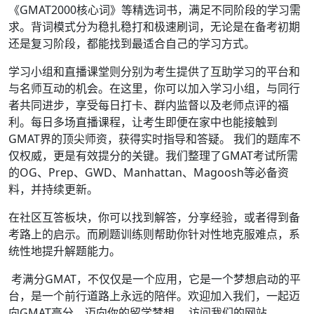
《GMAT2000核心词》等精选词书，满足不同阶段的学习需
求。背词模式分为稳扎稳打和极速刷词，无论是在备考初期
还是复习阶段，都能找到最适合自己的学习方式。
学习小组和直播课堂则分别为考生提供了互助学习的平台和
与名师互动的机会。在这里，你可以加入学习小组，与同行
者共同进步，享受每日打卡、群内监督以及老师点评的福
利。每日多场直播课程，让考生即便在家中也能接触到
GMAT界的顶尖师资，获得实时指导和答疑。 我们的题库不
仅权威，更是有效提分的关键。我们整理了GMAT考试所需
的OG、Prep、GWD、Manhattan、Magoosh等必备资
料，并持续更新。
在社区互答板块，你可以找到解答，分享经验，或者得到备
考路上的启示。而刷题训练则帮助你针对性地克服难点，系
统性地提升解题能力。
考满分GMAT，不仅仅是一个应用，它是一个梦想启动的平
台，是一个前行道路上永远的陪伴。欢迎加入我们，一起迈
向GMAT高分，迈向你的留学梦想。 访问我们的网站