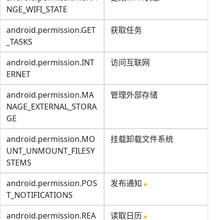
NGE_WIFI_STATE
android.permission.GET
获取任务
_TASKS
android.permission.INT
访问互联网
ERNET
android.permission.MA
管理外部存储
NAGE_EXTERNAL_STORA
GE
android.permission.MO
挂载卸载文件系统
UNT_UNMOUNT_FILESY
STEMS
android.permission.POS
发布通知
T_NOTIFICATIONS
android.permission.REA
读取日历