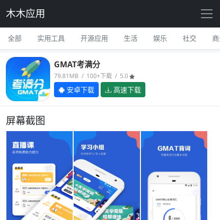
木木应用
全部
实用工具
开源应用
生活
娱乐
社交
商
GMAT考满分
79.81MB / 100+下载 / 5.0
安卓下载
高速下载
屏幕截图