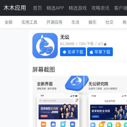
木木应用
首页
精选APP
精选游戏
攻略资讯
客户
全部
实用工具
开源应用
生活
娱乐
社交
商
无讼
82.38MB / 100+下载 / 4.5
安卓下载
苹果下载
屏幕截图