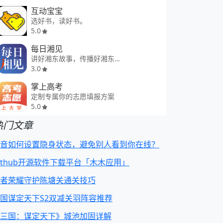
互动宝宝
选好书，读好书。
5.0
每日湘见
讲好湘东故事，传播好湘东声音。
3.0
掌上高考
定制专属你的志愿填报方案
5.0
热门文章
音如何设置隐身状态，避免别人看到你在线？
ithub开源软件下载平台「木木应用」
者荣耀守护陈塘关通关技巧
国谋定天下S2双减关羽阵容推荐
三国：谋定天下》城池加固详解