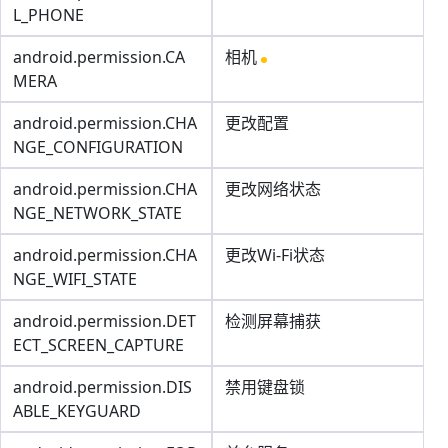
L_PHONE
android.permission.CA
相机
MERA
android.permission.CHA
更改配置
NGE_CONFIGURATION
android.permission.CHA
更改网络状态
NGE_NETWORK_STATE
android.permission.CHA
更改Wi-Fi状态
NGE_WIFI_STATE
android.permission.DET
检测屏幕捕获
ECT_SCREEN_CAPTURE
android.permission.DIS
禁用键盘锁
ABLE_KEYGUARD