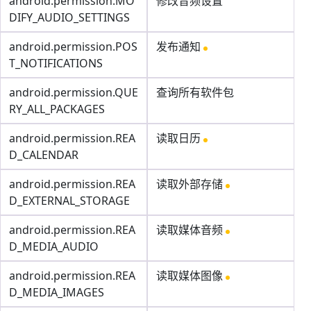
android.permission.MO
修改音频设置
DIFY_AUDIO_SETTINGS
android.permission.POS
发布通知
T_NOTIFICATIONS
android.permission.QUE
查询所有软件包
RY_ALL_PACKAGES
android.permission.REA
读取日历
D_CALENDAR
android.permission.REA
读取外部存储
D_EXTERNAL_STORAGE
android.permission.REA
读取媒体音频
D_MEDIA_AUDIO
android.permission.REA
读取媒体图像
D_MEDIA_IMAGES