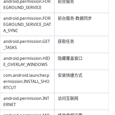
android.permission.FOR
前台服务
EGROUND_SERVICE
android.permission.FOR
前台服务-数据同步
EGROUND_SERVICE_DAT
A_SYNC
android.permission.GET
获取任务
_TASKS
android.permission.HID
隐藏覆盖窗口
E_OVERLAY_WINDOWS
com.android.launcher.p
安装快捷方式
ermission.INSTALL_SHO
RTCUT
android.permission.INT
访问互联网
ERNET