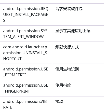
android.permission.REQ
请求安装软件包
UEST_INSTALL_PACKAGE
S
android.permission.SYS
显示在其他应用上层
TEM_ALERT_WINDOW
com.android.launcher.p
卸载快捷方式
ermission.UNINSTALL_S
HORTCUT
android.permission.USE
使用生物识别
_BIOMETRIC
android.permission.USE
使用指纹
_FINGERPRINT
android.permission.VIB
振动
RATE