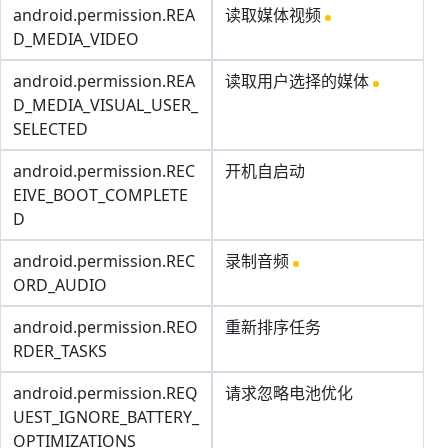
android.permission.REA
读取媒体视频
D_MEDIA_VIDEO
android.permission.REA
读取用户选择的媒体
D_MEDIA_VISUAL_USER_
SELECTED
android.permission.REC
开机自启动
EIVE_BOOT_COMPLETE
D
android.permission.REC
录制音频
ORD_AUDIO
android.permission.REO
重新排序任务
RDER_TASKS
android.permission.REQ
请求忽略电池优化
UEST_IGNORE_BATTERY_
OPTIMIZATIONS