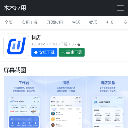
木木应用
全部
实用工具
开源应用
生活
娱乐
社交
商
抖店
158.41MB / 100+下载 / 3.7
安卓下载
高速下载
屏幕截图