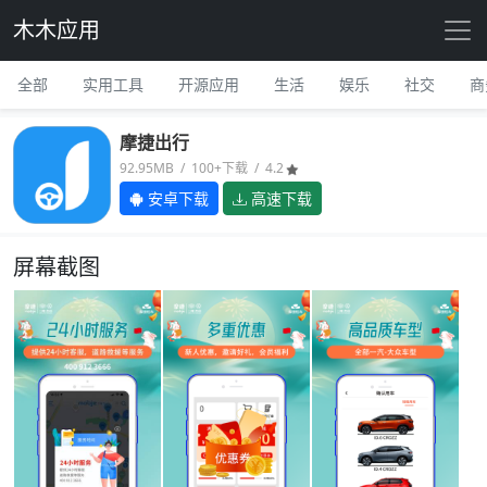
木木应用
全部
实用工具
开源应用
生活
娱乐
社交
商
摩捷出行
92.95MB / 100+下载 / 4.2
安卓下载
高速下载
屏幕截图