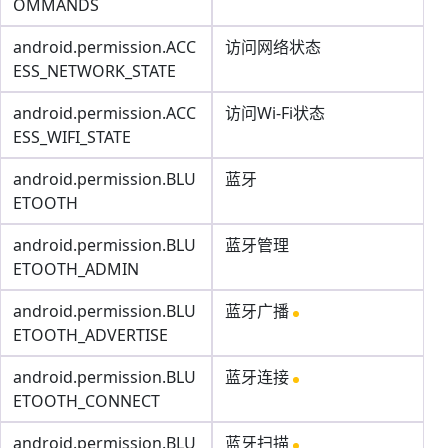
OMMANDS
android.permission.ACC
访问网络状态
ESS_NETWORK_STATE
android.permission.ACC
访问Wi-Fi状态
ESS_WIFI_STATE
android.permission.BLU
蓝牙
ETOOTH
android.permission.BLU
蓝牙管理
ETOOTH_ADMIN
android.permission.BLU
蓝牙广播
ETOOTH_ADVERTISE
android.permission.BLU
蓝牙连接
ETOOTH_CONNECT
android.permission.BLU
蓝牙扫描