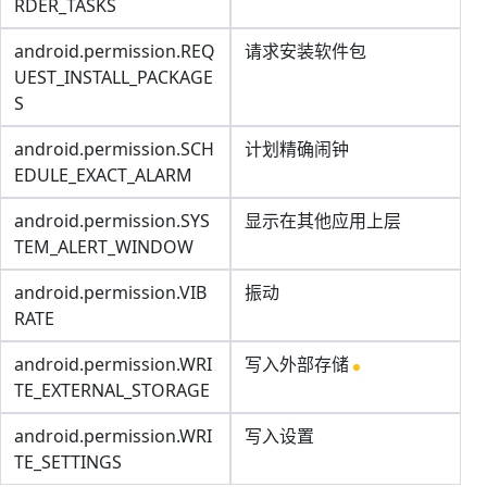
RDER_TASKS
android.permission.REQ
请求安装软件包
UEST_INSTALL_PACKAGE
S
android.permission.SCH
计划精确闹钟
EDULE_EXACT_ALARM
android.permission.SYS
显示在其他应用上层
TEM_ALERT_WINDOW
android.permission.VIB
振动
RATE
android.permission.WRI
写入外部存储
TE_EXTERNAL_STORAGE
android.permission.WRI
写入设置
TE_SETTINGS