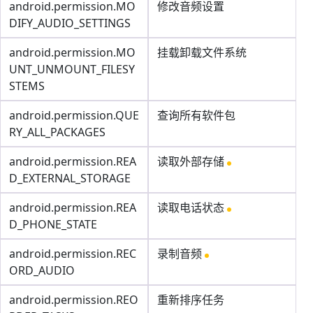
android.permission.MO
修改音频设置
DIFY_AUDIO_SETTINGS
android.permission.MO
挂载卸载文件系统
UNT_UNMOUNT_FILESY
STEMS
android.permission.QUE
查询所有软件包
RY_ALL_PACKAGES
android.permission.REA
读取外部存储
D_EXTERNAL_STORAGE
android.permission.REA
读取电话状态
D_PHONE_STATE
android.permission.REC
录制音频
ORD_AUDIO
android.permission.REO
重新排序任务