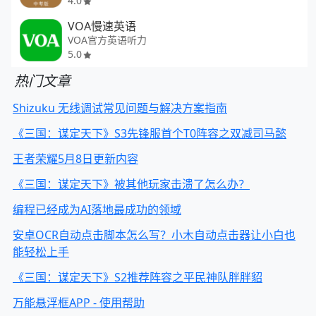
4.0
VOA慢速英语
VOA官方英语听力
5.0
热门文章
Shizuku 无线调试常见问题与解决方案指南
《三国：谋定天下》S3先锋服首个T0阵容之双减司马懿
王者荣耀5月8日更新内容
《三国：谋定天下》被其他玩家击溃了怎么办？
编程已经成为AI落地最成功的领域
安卓OCR自动点击脚本怎么写？小木自动点击器让小白也
能轻松上手
《三国：谋定天下》S2推荐阵容之平民神队胖胖貂
万能悬浮框APP - 使用帮助