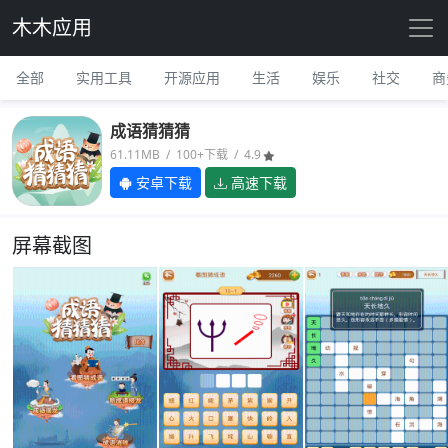
木木应用
全部
实用工具
开源应用
生活
娱乐
社交
商
成语猜猜猜
61.11MB / 100+下载 / 4.9
安卓下载
高速下载
屏幕截图