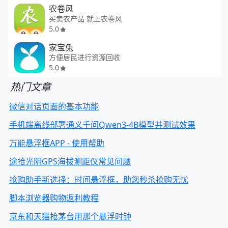
农卷风
买卖农产品 就上农卷风
5.0
家宝兔
方便居民进行资源回收
5.0
热门文章
微信对话页面的基本功能
手机端离线部署通义千问Qwen3-4B模型并测试效果
万能悬浮框APP - 使用帮助
途拾光阴GPS海拔测距仪常见问题
抢购助手新选择：时间悬浮框，助您秒杀抢购无忧
脚本浏览器购物返利教程
京东和天猫抢茅台用那个悬浮时钟