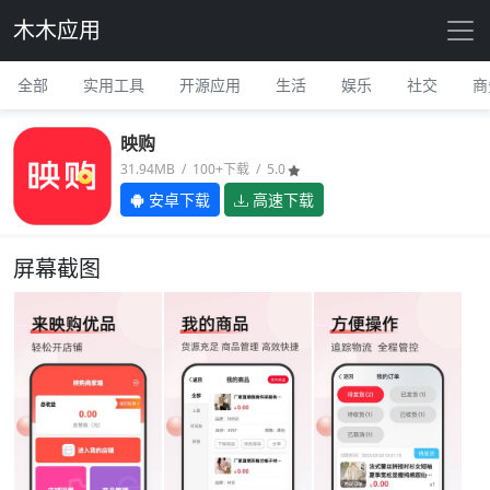
木木应用
全部
实用工具
开源应用
生活
娱乐
社交
商
映购
31.94MB / 100+下载 / 5.0
安卓下载
高速下载
屏幕截图