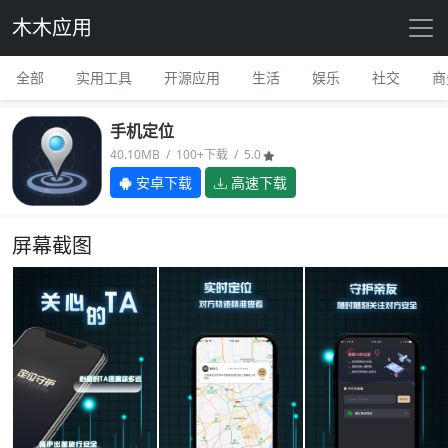
木木应用
全部
实用工具
开源应用
生活
娱乐
社交
商
手机定位
40.10MB / 100+下载 / 5.0
安卓下载
高速下载
屏幕截图