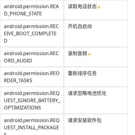
android.permission.REA
读取电话状态
D_PHONE_STATE
android.permission.REC
开机自启动
EIVE_BOOT_COMPLETE
D
android.permission.REC
录制音频
ORD_AUDIO
android.permission.REO
重新排序任务
RDER_TASKS
android.permission.REQ
请求忽略电池优化
UEST_IGNORE_BATTERY_
OPTIMIZATIONS
android.permission.REQ
请求安装软件包
UEST_INSTALL_PACKAGE
S