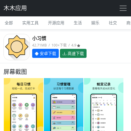
木木应用
全部
实用工具
开源应用
生活
娱乐
社交
商
小习惯
42.71MB / 100+下载 / 4.9
安卓下载
高速下载
屏幕截图