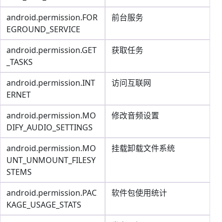
android.permission.FOR
前台服务
EGROUND_SERVICE
android.permission.GET
获取任务
_TASKS
android.permission.INT
访问互联网
ERNET
android.permission.MO
修改音频设置
DIFY_AUDIO_SETTINGS
android.permission.MO
挂载卸载文件系统
UNT_UNMOUNT_FILESY
STEMS
android.permission.PAC
软件包使用统计
KAGE_USAGE_STATS