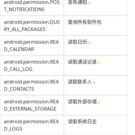
android.permission.POS
发布通知
T_NOTIFICATIONS
android.permission.QUE
查询所有软件包
RY_ALL_PACKAGES
android.permission.REA
读取日历
D_CALENDAR
android.permission.REA
读取通话记录
D_CALL_LOG
android.permission.REA
读取联系人
D_CONTACTS
android.permission.REA
读取外部存储
D_EXTERNAL_STORAGE
android.permission.REA
读取系统日志
D_LOGS