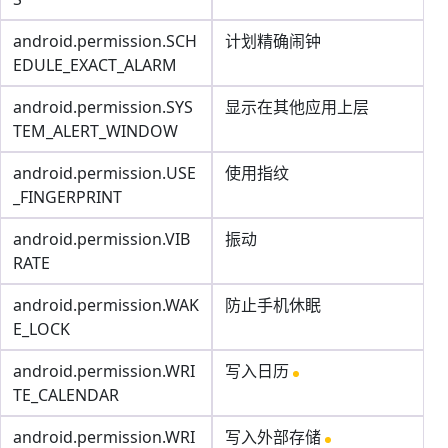
android.permission.SCH
计划精确闹钟
EDULE_EXACT_ALARM
android.permission.SYS
显示在其他应用上层
TEM_ALERT_WINDOW
android.permission.USE
使用指纹
_FINGERPRINT
android.permission.VIB
振动
RATE
android.permission.WAK
防止手机休眠
E_LOCK
android.permission.WRI
写入日历
TE_CALENDAR
android.permission.WRI
写入外部存储