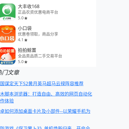
大丰收168
正品农资优惠电商平台
5.0
小口袋
优惠卷领取，商品分享
4.1
拍拍鲸置
全品类品质二手交易平台
5.0
热门文章
国谋定天下S2黄月英马超马云禄阵容推荐
木脚本浏览器：打造自由、高效的网页自动化
作体验
卓如何添加桌面卡片及小部件--以荣耀手机为
防游戏《保卫萝卜3》单机焕新归来，开启全