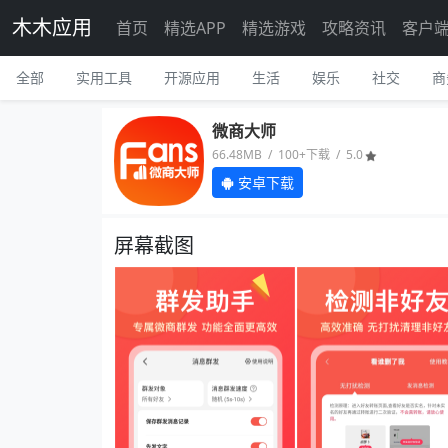
木木应用
首页
精选APP
精选游戏
攻略资讯
客户
全部
实用工具
开源应用
生活
娱乐
社交
商
微商大师
66.48MB / 100+下载 / 5.0
安卓下载
屏幕截图