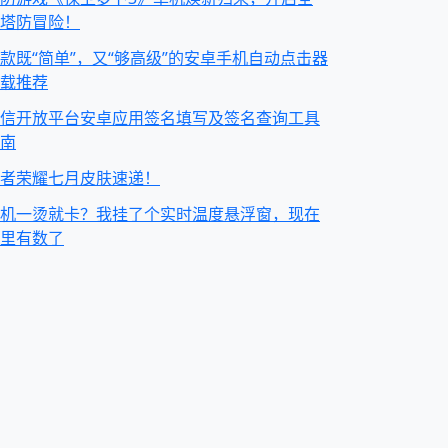
塔防冒险！
款既“简单”，又“够高级”的安卓手机自动点击器
载推荐
信开放平台安卓应用签名填写及签名查询工具
南
者荣耀七月皮肤速递！
机一烫就卡？我挂了个实时温度悬浮窗，现在
里有数了