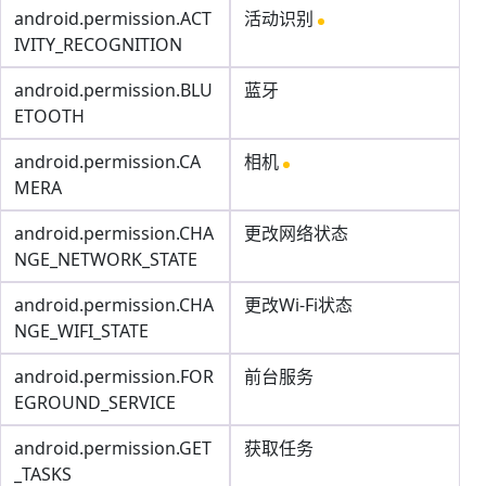
android.permission.ACT
活动识别
IVITY_RECOGNITION
android.permission.BLU
蓝牙
ETOOTH
android.permission.CA
相机
MERA
android.permission.CHA
更改网络状态
NGE_NETWORK_STATE
android.permission.CHA
更改Wi-Fi状态
NGE_WIFI_STATE
android.permission.FOR
前台服务
EGROUND_SERVICE
android.permission.GET
获取任务
_TASKS