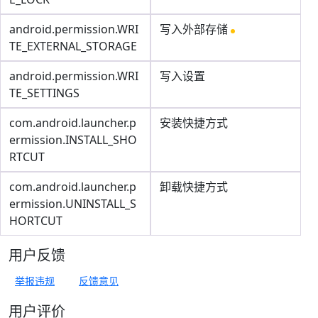
android.permission.WRI
写入外部存储
TE_EXTERNAL_STORAGE
android.permission.WRI
写入设置
TE_SETTINGS
com.android.launcher.p
安装快捷方式
ermission.INSTALL_SHO
RTCUT
com.android.launcher.p
卸载快捷方式
ermission.UNINSTALL_S
HORTCUT
用户反馈
举报违规
反馈意见
用户评价