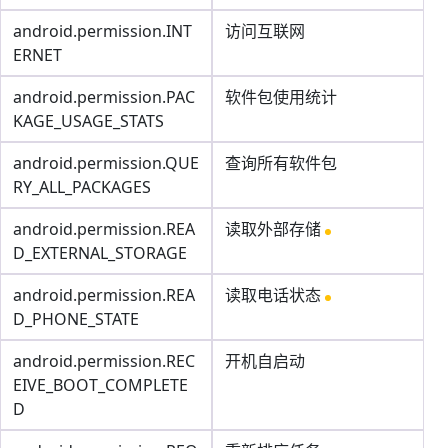
android.permission.INT
访问互联网
ERNET
android.permission.PAC
软件包使用统计
KAGE_USAGE_STATS
android.permission.QUE
查询所有软件包
RY_ALL_PACKAGES
android.permission.REA
读取外部存储
D_EXTERNAL_STORAGE
android.permission.REA
读取电话状态
D_PHONE_STATE
android.permission.REC
开机自启动
EIVE_BOOT_COMPLETE
D