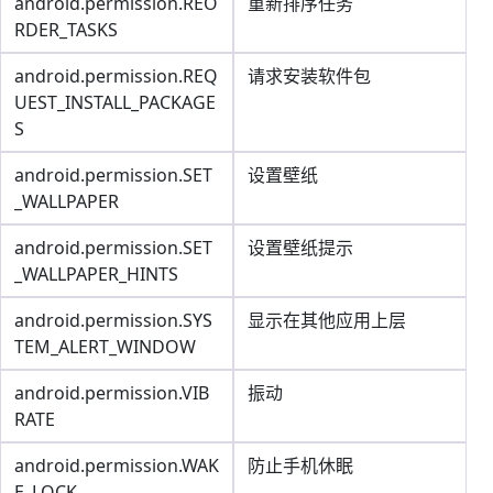
android.permission.REO
重新排序任务
RDER_TASKS
android.permission.REQ
请求安装软件包
UEST_INSTALL_PACKAGE
S
android.permission.SET
设置壁纸
_WALLPAPER
android.permission.SET
设置壁纸提示
_WALLPAPER_HINTS
android.permission.SYS
显示在其他应用上层
TEM_ALERT_WINDOW
android.permission.VIB
振动
RATE
android.permission.WAK
防止手机休眠
E_LOCK