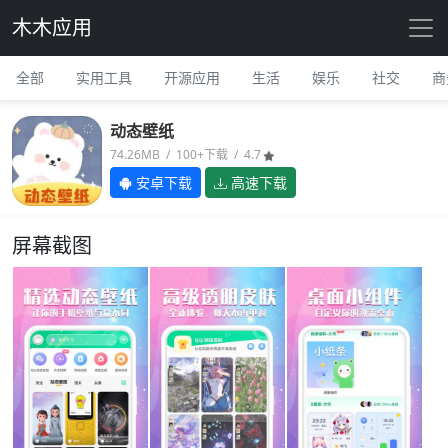
木木应用
全部
实用工具
开源应用
生活
娱乐
社交
商
动态壁纸
74.26MB / 100+下载 / 4.7
安卓下载
高速下载
屏幕截图