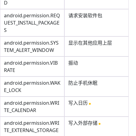
D
android.permission.REQ
请求安装软件包
UEST_INSTALL_PACKAGE
S
android.permission.SYS
显示在其他应用上层
TEM_ALERT_WINDOW
android.permission.VIB
振动
RATE
android.permission.WAK
防止手机休眠
E_LOCK
android.permission.WRI
写入日历
TE_CALENDAR
android.permission.WRI
写入外部存储
TE_EXTERNAL_STORAGE