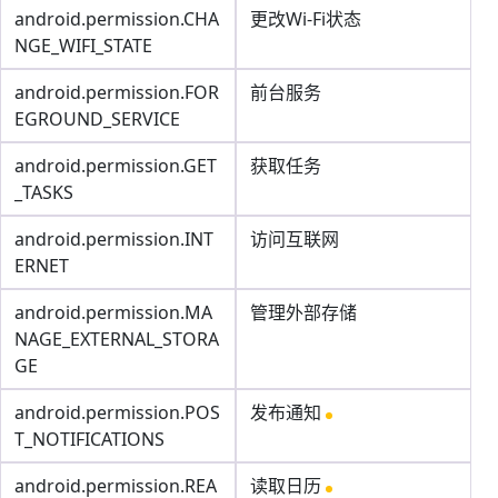
android.permission.CHA
更改Wi-Fi状态
NGE_WIFI_STATE
android.permission.FOR
前台服务
EGROUND_SERVICE
android.permission.GET
获取任务
_TASKS
android.permission.INT
访问互联网
ERNET
android.permission.MA
管理外部存储
NAGE_EXTERNAL_STORA
GE
android.permission.POS
发布通知
T_NOTIFICATIONS
android.permission.REA
读取日历