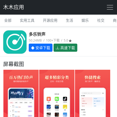
木木应用
全部
实用工具
开源应用
生活
娱乐
社交
商
多乐铃声
50.24MB / 100+下载 / 5.0
安卓下载
高速下载
屏幕截图