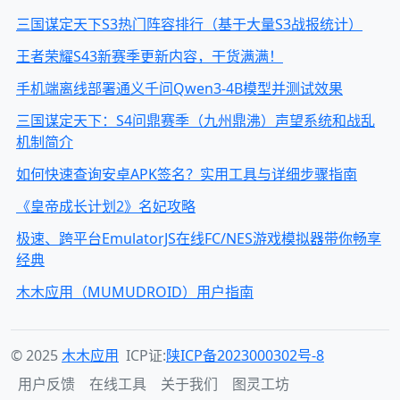
三国谋定天下S3热门阵容排行（基于大量S3战报统计）
王者荣耀S43新赛季更新内容，干货满满！
手机端离线部署通义千问Qwen3-4B模型并测试效果
三国谋定天下：S4问鼎赛季（九州鼎沸）声望系统和战乱
机制简介
如何快速查询安卓APK签名？实用工具与详细步骤指南
《皇帝成长计划2》名妃攻略
极速、跨平台EmulatorJS在线FC/NES游戏模拟器带你畅享
经典
木木应用（MUMUDROID）用户指南
© 2025
木木应用
ICP证:
陕ICP备2023000302号-8
用户反馈
在线工具
关于我们
图灵工坊