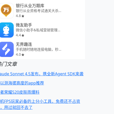
银行从业万题库
银行从业资格考试通关大杀器
4.8
微友助手
微信小助手&私域营销管理工具
4.4
无界趣连
手机随时随地连接电脑，秒变多台
4.0
热门文章
laude Sonnet 4.5发布，携全新Agent SDK来袭
以测海拔高度的app推荐
者荣耀520皮肤雨爆料
机FPS玩家必备的上分小工具，免费还不占资
，用过就回不去了