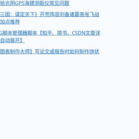
拾光阴GPS海拔测距仪常见问题
三国：谋定天下》开荒阵容刘备诸葛亮张飞战
加点推荐
G脚本管理器脚本【知乎、简书、CSDN文章详
自动展开】
图表制作大师】写论文或报告时如何制作饼状