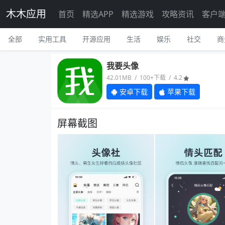
木木应用
首页
精选APP
精选游戏
攻略资讯
客户
全部
实用工具
开源应用
生活
娱乐
社交
商
我要头像
42.01MB / 100+下载 / 4.2
安卓下载
苹果下载
屏幕截图