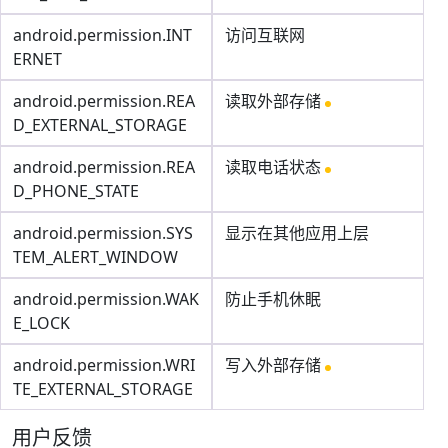
android.permission.INT
访问互联网
ERNET
android.permission.REA
读取外部存储
D_EXTERNAL_STORAGE
android.permission.REA
读取电话状态
D_PHONE_STATE
android.permission.SYS
显示在其他应用上层
TEM_ALERT_WINDOW
android.permission.WAK
防止手机休眠
E_LOCK
android.permission.WRI
写入外部存储
TE_EXTERNAL_STORAGE
用户反馈