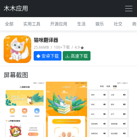
木木应用
全部
实用工具
开源应用
生活
娱乐
社交
商
猫咪翻译器
25.66MB / 100+下载 / 4.9
安卓下载
高速下载
屏幕截图