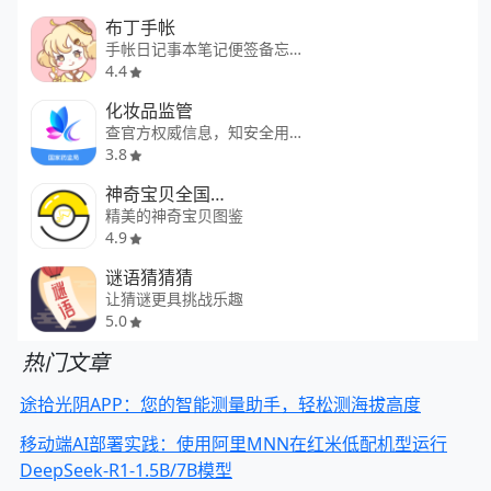
布丁手帐
手帐日记事本笔记便签备忘录
4.4
化妆品监管
查官方权威信息，知安全用妆知识
3.8
神奇宝贝全国图鉴
精美的神奇宝贝图鉴
4.9
谜语猜猜猜
让猜谜更具挑战乐趣
5.0
热门文章
途拾光阴APP：您的智能测量助手，轻松测海拔高度
移动端AI部署实践：使用阿里MNN在红米低配机型运行
DeepSeek-R1-1.5B/7B模型