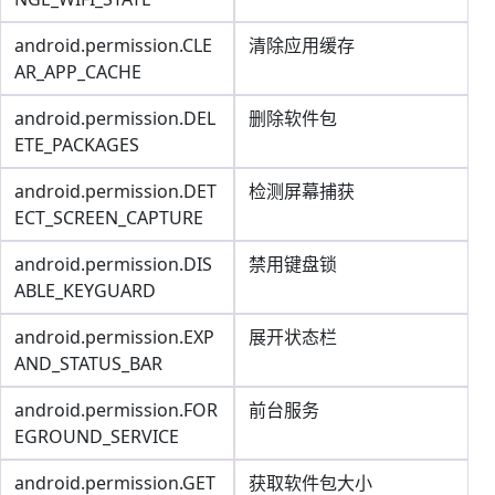
android.permission.CLE
清除应用缓存
AR_APP_CACHE
android.permission.DEL
删除软件包
ETE_PACKAGES
android.permission.DET
检测屏幕捕获
ECT_SCREEN_CAPTURE
android.permission.DIS
禁用键盘锁
ABLE_KEYGUARD
android.permission.EXP
展开状态栏
AND_STATUS_BAR
android.permission.FOR
前台服务
EGROUND_SERVICE
android.permission.GET
获取软件包大小