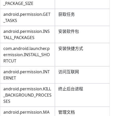
_PACKAGE_SIZE
android.permission.GET
获取任务
_TASKS
android.permission.INS
安装软件包
TALL_PACKAGES
com.android.launcher.p
安装快捷方式
ermission.INSTALL_SHO
RTCUT
android.permission.INT
访问互联网
ERNET
android.permission.KILL
终止后台进程
_BACKGROUND_PROCES
SES
android.permission.MA
管理文档