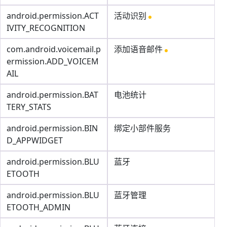
android.permission.ACT
活动识别
IVITY_RECOGNITION
com.android.voicemail.p
添加语音邮件
ermission.ADD_VOICEM
AIL
android.permission.BAT
电池统计
TERY_STATS
android.permission.BIN
绑定小部件服务
D_APPWIDGET
android.permission.BLU
蓝牙
ETOOTH
android.permission.BLU
蓝牙管理
ETOOTH_ADMIN