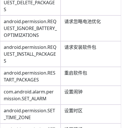
UEST_DELETE_PACKAGE
S
android.permission.REQ
请求忽略电池优化
UEST_IGNORE_BATTERY_
OPTIMIZATIONS
android.permission.REQ
请求安装软件包
UEST_INSTALL_PACKAGE
S
android.permission.RES
重启软件包
TART_PACKAGES
com.android.alarm.per
设置闹钟
mission.SET_ALARM
android.permission.SET
设置时区
_TIME_ZONE