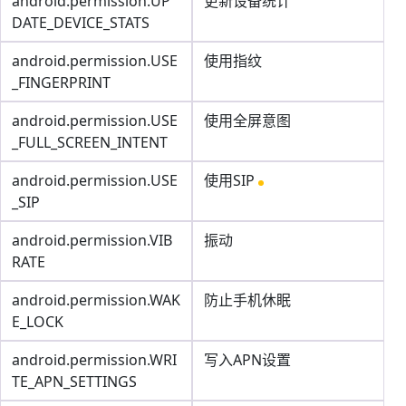
android.permission.UP
更新设备统计
DATE_DEVICE_STATS
android.permission.USE
使用指纹
_FINGERPRINT
android.permission.USE
使用全屏意图
_FULL_SCREEN_INTENT
android.permission.USE
使用SIP
_SIP
android.permission.VIB
振动
RATE
android.permission.WAK
防止手机休眠
E_LOCK
android.permission.WRI
写入APN设置
TE_APN_SETTINGS