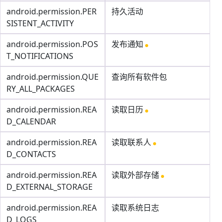
android.permission.PER
持久活动
SISTENT_ACTIVITY
android.permission.POS
发布通知
T_NOTIFICATIONS
android.permission.QUE
查询所有软件包
RY_ALL_PACKAGES
android.permission.REA
读取日历
D_CALENDAR
android.permission.REA
读取联系人
D_CONTACTS
android.permission.REA
读取外部存储
D_EXTERNAL_STORAGE
android.permission.REA
读取系统日志
D_LOGS