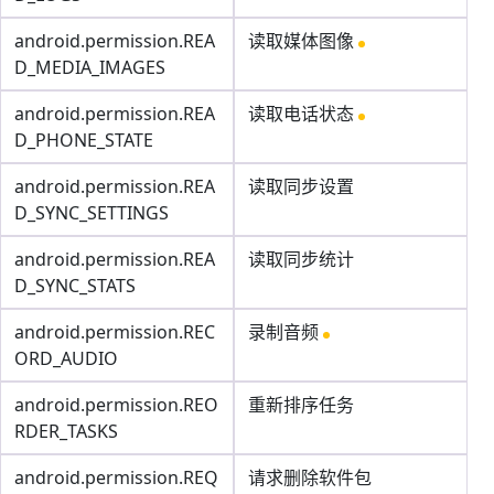
android.permission.REA
读取媒体图像
D_MEDIA_IMAGES
android.permission.REA
读取电话状态
D_PHONE_STATE
android.permission.REA
读取同步设置
D_SYNC_SETTINGS
android.permission.REA
读取同步统计
D_SYNC_STATS
android.permission.REC
录制音频
ORD_AUDIO
android.permission.REO
重新排序任务
RDER_TASKS
android.permission.REQ
请求删除软件包