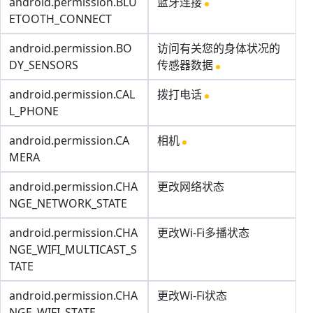
android.permission.BLU
蓝牙连接
ETOOTH_CONNECT
android.permission.BO
访问有关您的身体状况的
DY_SENSORS
传感器数据
android.permission.CAL
拨打电话
L_PHONE
android.permission.CA
相机
MERA
android.permission.CHA
更改网络状态
NGE_NETWORK_STATE
android.permission.CHA
更改Wi-Fi多播状态
NGE_WIFI_MULTICAST_S
TATE
android.permission.CHA
更改Wi-Fi状态
NGE_WIFI_STATE