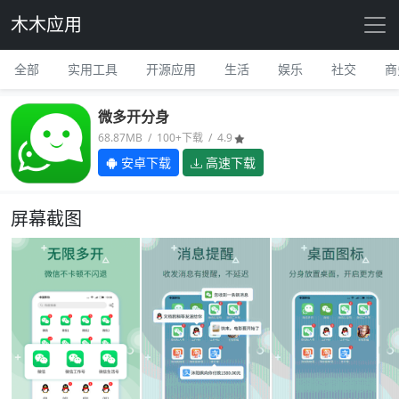
木木应用
全部
实用工具
开源应用
生活
娱乐
社交
商
微多开分身
68.87MB / 100+下载 / 4.9
安卓下载
高速下载
屏幕截图