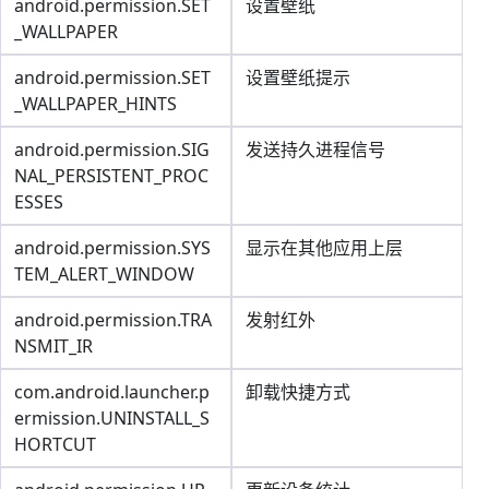
android.permission.SET
设置壁纸
_WALLPAPER
android.permission.SET
设置壁纸提示
_WALLPAPER_HINTS
android.permission.SIG
发送持久进程信号
NAL_PERSISTENT_PROC
ESSES
android.permission.SYS
显示在其他应用上层
TEM_ALERT_WINDOW
android.permission.TRA
发射红外
NSMIT_IR
com.android.launcher.p
卸载快捷方式
ermission.UNINSTALL_S
HORTCUT