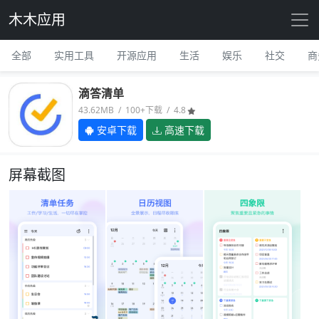
木木应用
全部
实用工具
开源应用
生活
娱乐
社交
商
滴答清单
43.62MB / 100+下载 / 4.8
安卓下载
高速下载
屏幕截图