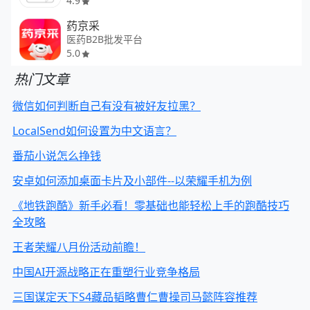
4.9
药京采
医药B2B批发平台
5.0
热门文章
微信如何判断自己有没有被好友拉黑？
LocalSend如何设置为中文语言？
番茄小说怎么挣钱
安卓如何添加桌面卡片及小部件--以荣耀手机为例
《地铁跑酷》新手必看！零基础也能轻松上手的跑酷技巧
全攻略
王者荣耀八月份活动前瞻！
中国AI开源战略正在重塑行业竞争格局
三国谋定天下S4藏品韬略曹仁曹操司马懿阵容推荐