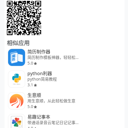
相似应用
简历制作器
简历制作模板神器，轻轻松松制作
5.0
python利器
python简易教程
3.1
生意顺
用生意顺，从此轻松做生意
5.0
易趣记事本
带通话录音云笔记日记记事本待办