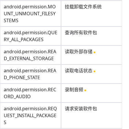
android.permission.MO
挂载卸载文件系统
UNT_UNMOUNT_FILESY
STEMS
android.permission.QUE
查询所有软件包
RY_ALL_PACKAGES
android.permission.REA
读取外部存储
D_EXTERNAL_STORAGE
android.permission.REA
读取电话状态
D_PHONE_STATE
android.permission.REC
录制音频
ORD_AUDIO
android.permission.REQ
请求安装软件包
UEST_INSTALL_PACKAGE
S