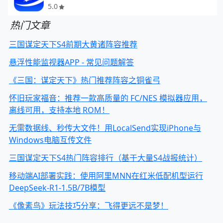
5.0
热门文章
三国谋定天下S4前期大黄诸阵容推荐
悬浮性能监视器APP - 常见问题解答
《三国：谋定天下》热门推荐阵容之铜雀弓
怀旧玩家福音：推荐一款高质量的 FC/NES 模拟器应用，
离线可用，支持本地 ROM！
无需数据线、秒传大文件！用LocalSend实现iPhone与
Windows电脑互传文件
三国谋定天下S4热门阵容排行（基于大量S4战报统计）
移动端AI部署实践：使用阿里MNN在红米低配机型运行
DeepSeek-R1-1.5B/7B模型
《像素鸟》玩法技巧分享：飞得更远不是梦！