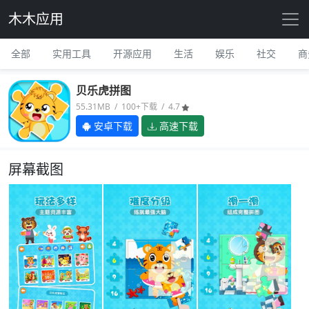
木木应用
全部
实用工具
开源应用
生活
娱乐
社交
商
贝乐虎拼图
55.31MB / 100+下载 / 4.7
安卓下载
高速下载
屏幕截图