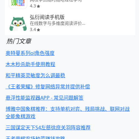
4.3
弘衍阅读手机版
在线数字与多维度阅读评价平台
3.4
热门文章
奥特曼系列ol角色强度
木木秒杀助手使用教程
和平精英灵敏度怎么调最稳
《王者荣耀》修复网络异常并提供补偿
悬浮性能监视器APP - 常见问题解答
博雅中国象棋推荐：支持单机对弈、残局挑战、联网对战
全能象棋游戏
三国谋定天下S4左慈徐庶关羽阵容推荐
王者荣耀农场种菜赚钱攻略