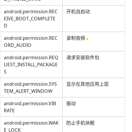
android.permission.REC
开机自启动
EIVE_BOOT_COMPLETE
D
android.permission.REC
录制音频
ORD_AUDIO
android.permission.REQ
请求安装软件包
UEST_INSTALL_PACKAGE
S
android.permission.SYS
显示在其他应用上层
TEM_ALERT_WINDOW
android.permission.VIB
振动
RATE
android.permission.WAK
防止手机休眠
E_LOCK