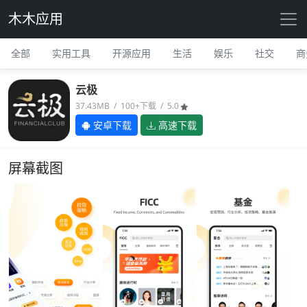
木木应用
全部
实用工具
开源应用
生活
娱乐
社交
商
云极
37.43MB / 100+下载 / 5.0
安卓下载
高速下载
屏幕截图