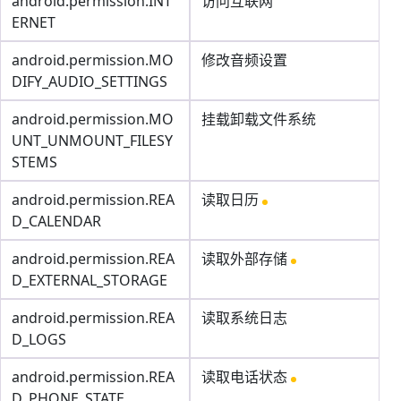
android.permission.INT
访问互联网
ERNET
android.permission.MO
修改音频设置
DIFY_AUDIO_SETTINGS
android.permission.MO
挂载卸载文件系统
UNT_UNMOUNT_FILESY
STEMS
android.permission.REA
读取日历
D_CALENDAR
android.permission.REA
读取外部存储
D_EXTERNAL_STORAGE
android.permission.REA
读取系统日志
D_LOGS
android.permission.REA
读取电话状态
D_PHONE_STATE