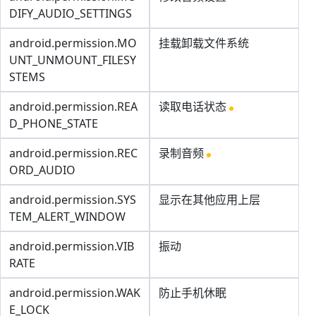
DIFY_AUDIO_SETTINGS
android.permission.MO
挂载卸载文件系统
UNT_UNMOUNT_FILESY
STEMS
android.permission.REA
读取电话状态
D_PHONE_STATE
android.permission.REC
录制音频
ORD_AUDIO
android.permission.SYS
显示在其他应用上层
TEM_ALERT_WINDOW
android.permission.VIB
振动
RATE
android.permission.WAK
防止手机休眠
E_LOCK