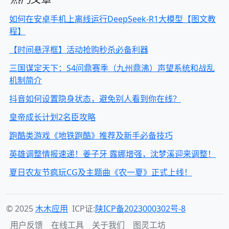
如何在安卓手机上离线运行DeepSeek-R1大模型【图文教
程】
【时间悬浮框】活动抢购秒杀必备利器
三国谋定天下：S4问鼎赛季（九州鼎沸）声望系统和战乱
机制简介
抖音如何设置隐身状态，避免别人看到你在线？
皇帝成长计划2名臣攻略
跑酷类游戏《地铁跑酷》推荐及新手必备技巧
英雄调整情报速递！姜子牙 露娜增强，沈梦溪迎来调整！
夏日农友节疯玩CG及主题曲《农一夏》正式上线！
© 2025
木木应用
ICP证:
陕ICP备2023000302号-8
用户反馈
在线工具
关于我们
图灵工坊