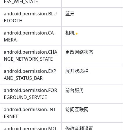
ESS_WIFI_STATE
android.permission.BLU
蓝牙
ETOOTH
android.permission.CA
相机
MERA
android.permission.CHA
更改网络状态
NGE_NETWORK_STATE
android.permission.EXP
展开状态栏
AND_STATUS_BAR
android.permission.FOR
前台服务
EGROUND_SERVICE
android.permission.INT
访问互联网
ERNET
android.permission.MO
修改音频设置