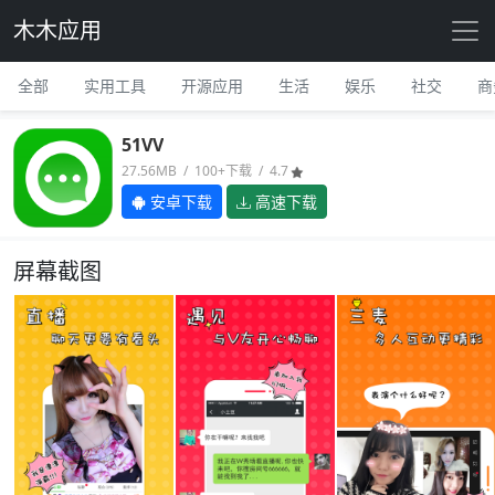
木木应用
全部
实用工具
开源应用
生活
娱乐
社交
商
51VV
27.56MB / 100+下载 / 4.7
安卓下载
高速下载
屏幕截图