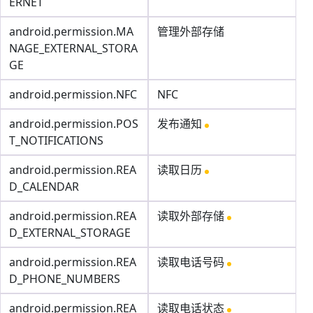
ERNET
android.permission.MA
管理外部存储
NAGE_EXTERNAL_STORA
GE
android.permission.NFC
NFC
android.permission.POS
发布通知
T_NOTIFICATIONS
android.permission.REA
读取日历
D_CALENDAR
android.permission.REA
读取外部存储
D_EXTERNAL_STORAGE
android.permission.REA
读取电话号码
D_PHONE_NUMBERS
android.permission.REA
读取电话状态