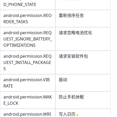
D_PHONE_STATE
android.permission.REO
重新排序任务
RDER_TASKS
android.permission.REQ
请求忽略电池优化
UEST_IGNORE_BATTERY_
OPTIMIZATIONS
android.permission.REQ
请求安装软件包
UEST_INSTALL_PACKAGE
S
android.permission.VIB
振动
RATE
android.permission.WAK
防止手机休眠
E_LOCK
android.permission.WRI
写入日历