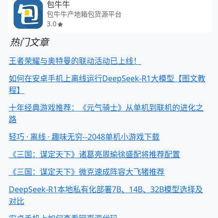
包牛牛
包牛牛产地箱包货源平台
3.0
热门文章
王者荣耀与奥特曼的联动活动已上线！
如何在安卓手机上离线运行DeepSeek-R1大模型【图文教
程】
十年经典游戏推荐：《元气骑士》从单机到联机的进化之
路
轻巧 · 离线 · 趣味无穷--2048单机小游戏下载
《三国：谋定天下》诸葛亮周瑜徐盛配将推荐配置
《三国：谋定天下》微克速成阵容大飞猪推荐
DeepSeek-R1本地私有化部署7B、14B、32B模型选择及
对比