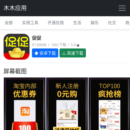
木木应用
全部
实用工具
开源应用
生活
娱乐
社交
商
促促
97.89MB / 100+下载 / 5.0
安卓下载
高速下载
屏幕截图