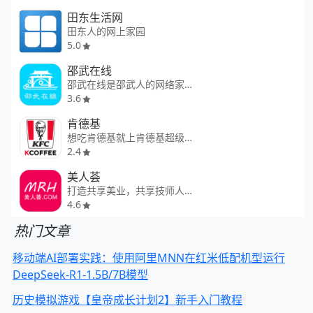
田东生活网
田东人的网上家园
5.0
邵武在线
邵武在线是邵武人的网络家园
3.6
肯德基
想吃肯德基就上肯德基超级APP
2.4
美人荟
打造共享美业，共享技师人才
4.6
热门文章
移动端AI部署实践：使用阿里MNN在红米低配机型运行
DeepSeek-R1-1.5B/7B模型
历史模拟游戏【皇帝成长计划2】新手入门教程