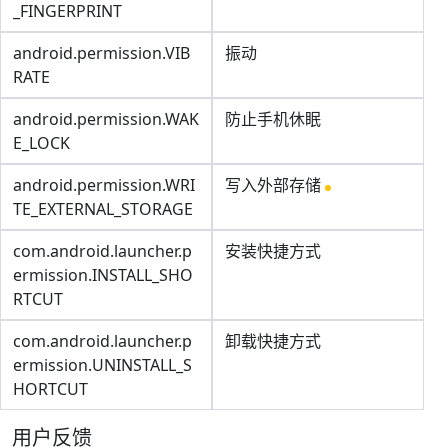
_FINGERPRINT
android.permission.VIB
振动
RATE
android.permission.WAK
防止手机休眠
E_LOCK
android.permission.WRI
写入外部存储
TE_EXTERNAL_STORAGE
com.android.launcher.p
安装快捷方式
ermission.INSTALL_SHO
RTCUT
com.android.launcher.p
卸载快捷方式
ermission.UNINSTALL_S
HORTCUT
用户反馈