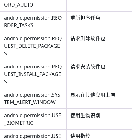
ORD_AUDIO
android.permission.REO
重新排序任务
RDER_TASKS
android.permission.REQ
请求删除软件包
UEST_DELETE_PACKAGE
S
android.permission.REQ
请求安装软件包
UEST_INSTALL_PACKAGE
S
android.permission.SYS
显示在其他应用上层
TEM_ALERT_WINDOW
android.permission.USE
使用生物识别
_BIOMETRIC
android.permission.USE
使用指纹