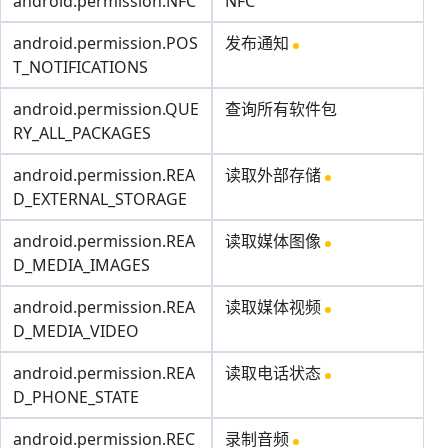
android.permission.NFC
NFC
android.permission.POS
发布通知
T_NOTIFICATIONS
android.permission.QUE
查询所有软件包
RY_ALL_PACKAGES
android.permission.REA
读取外部存储
D_EXTERNAL_STORAGE
android.permission.REA
读取媒体图像
D_MEDIA_IMAGES
android.permission.REA
读取媒体视频
D_MEDIA_VIDEO
android.permission.REA
读取电话状态
D_PHONE_STATE
android.permission.REC
录制音频