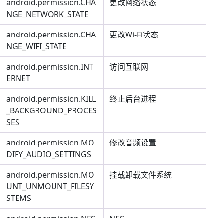
android.permission.CHA
更改网络状态
NGE_NETWORK_STATE
android.permission.CHA
更改Wi-Fi状态
NGE_WIFI_STATE
android.permission.INT
访问互联网
ERNET
android.permission.KILL
终止后台进程
_BACKGROUND_PROCES
SES
android.permission.MO
修改音频设置
DIFY_AUDIO_SETTINGS
android.permission.MO
挂载卸载文件系统
UNT_UNMOUNT_FILESY
STEMS