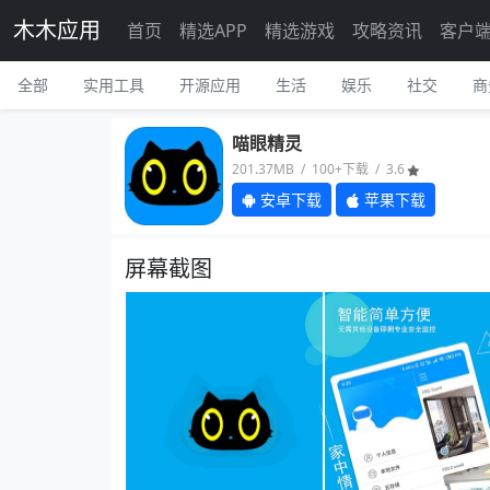
木木应用
首页
精选APP
精选游戏
攻略资讯
客户
全部
实用工具
开源应用
生活
娱乐
社交
商
喵眼精灵
201.37MB / 100+下载 / 3.6
安卓下载
苹果下载
屏幕截图