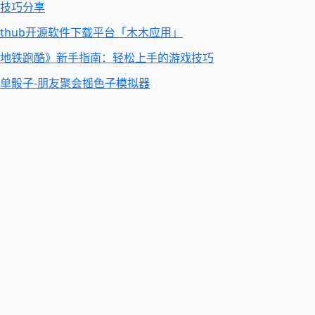
技巧分享
ithub开源软件下载平台「木木应用」
地铁跑酷》新手指南：轻松上手的游戏技巧
单骰子-朋友聚会摇色子模拟器