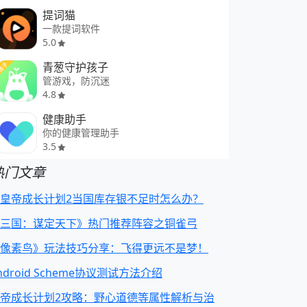
提词猫
一款提词软件
5.0
青葱守护孩子
管游戏，防沉迷
4.8
健康助手
你的健康管理助手
3.5
热门文章
皇帝成长计划2当国库存银不足时怎么办？
三国：谋定天下》热门推荐阵容之铜雀弓
像素鸟》玩法技巧分享：飞得更远不是梦！
ndroid Scheme协议测试方法介绍
帝成长计划2攻略：野心道德等属性解析与治