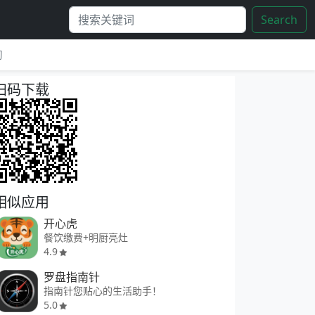
Search
习
扫码下载
相似应用
开心虎
餐饮缴费+明厨亮灶
4.9
罗盘指南针
指南针您贴心的生活助手！
5.0