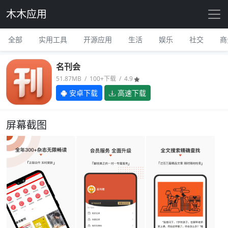
木木应用
全部
实用工具
开源应用
生活
娱乐
社交
商
名刊会
51.87MB / 100+下载 / 4.9
安卓下载
高速下载
屏幕截图