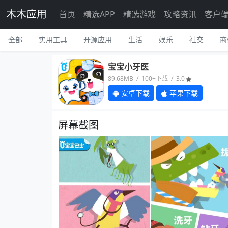
木木应用
首页
精选APP
精选游戏
攻略资讯
客户
全部
实用工具
开源应用
生活
娱乐
社交
商
宝宝小牙医
89.68MB / 100+下载 / 3.0
安卓下载
苹果下载
屏幕截图