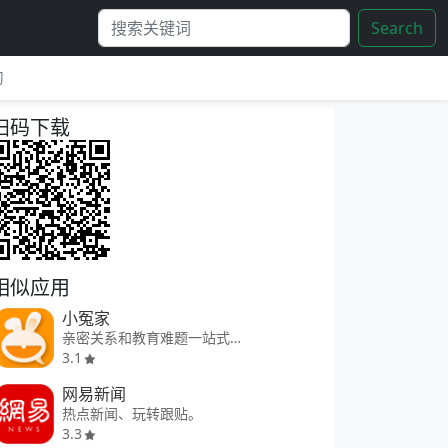
Search
习
扫码下载
相似应用
小冤家
亲密关系和教育难题一站式解决
3.1
网易新闻
热点新闻、玩转跟贴。
3.3