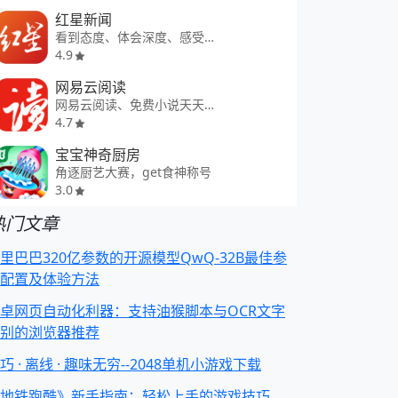
红星新闻
看到态度、体会深度、感受温度
4.9
网易云阅读
网易云阅读、免费小说天天任你选
4.7
宝宝神奇厨房
角逐厨艺大赛，get食神称号
3.0
热门文章
里巴巴320亿参数的开源模型QwQ-32B最佳参
配置及体验方法
卓网页自动化利器：支持油猴脚本与OCR文字
别的浏览器推荐
巧 · 离线 · 趣味无穷--2048单机小游戏下载
地铁跑酷》新手指南：轻松上手的游戏技巧