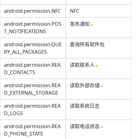
android.permission.NFC
NFC
android.permission.POS
发布通知
T_NOTIFICATIONS
android.permission.QUE
查询所有软件包
RY_ALL_PACKAGES
android.permission.REA
读取联系人
D_CONTACTS
android.permission.REA
读取外部存储
D_EXTERNAL_STORAGE
android.permission.REA
读取系统日志
D_LOGS
android.permission.REA
读取电话状态
D_PHONE_STATE