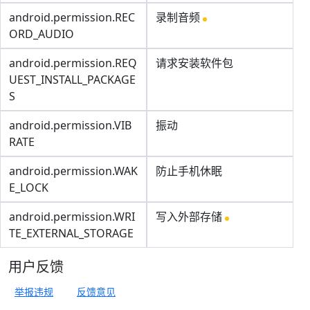
android.permission.REC
录制音频
ORD_AUDIO
android.permission.REQ
请求安装软件包
UEST_INSTALL_PACKAGE
S
android.permission.VIB
振动
RATE
android.permission.WAK
防止手机休眠
E_LOCK
android.permission.WRI
写入外部存储
TE_EXTERNAL_STORAGE
用户反馈
举报违规
反馈意见