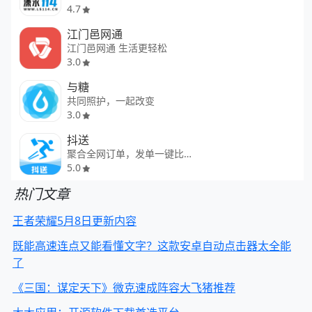
4.7
江门邑网通
江门邑网通 生活更轻松
3.0
与糖
共同照护，一起改变
3.0
抖送
聚合全网订单，发单一键比价
5.0
热门文章
王者荣耀5月8日更新内容
既能高速连点又能看懂文字？这款安卓自动点击器太全能
了
《三国：谋定天下》微克速成阵容大飞猪推荐