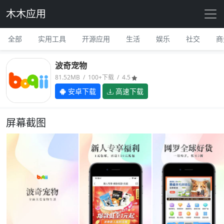
木木应用
全部
实用工具
开源应用
生活
娱乐
社交
商
波奇宠物
81.52MB / 100+下载 / 4.5
安卓下载
高速下载
屏幕截图