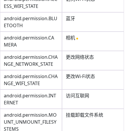
ESS_WIFI_STATE
android.permission.BLU
蓝牙
ETOOTH
android.permission.CA
相机
MERA
android.permission.CHA
更改网络状态
NGE_NETWORK_STATE
android.permission.CHA
更改Wi-Fi状态
NGE_WIFI_STATE
android.permission.INT
访问互联网
ERNET
android.permission.MO
挂载卸载文件系统
UNT_UNMOUNT_FILESY
STEMS