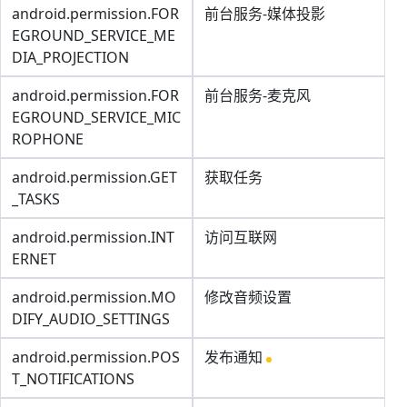
android.permission.FOR
前台服务-媒体投影
EGROUND_SERVICE_ME
DIA_PROJECTION
android.permission.FOR
前台服务-麦克风
EGROUND_SERVICE_MIC
ROPHONE
android.permission.GET
获取任务
_TASKS
android.permission.INT
访问互联网
ERNET
android.permission.MO
修改音频设置
DIFY_AUDIO_SETTINGS
android.permission.POS
发布通知
T_NOTIFICATIONS