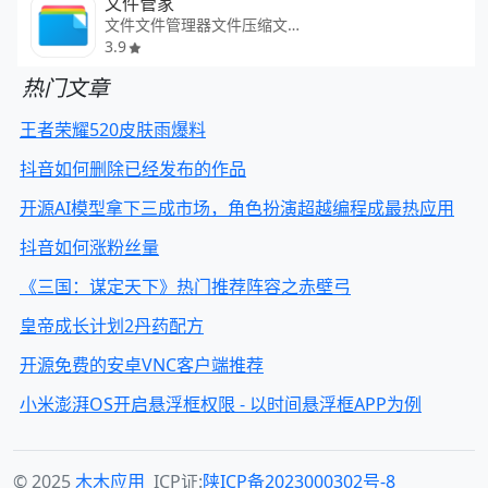
文件管家
文件文件管理器文件压缩文件解压
3.9
热门文章
王者荣耀520皮肤雨爆料
抖音如何删除已经发布的作品
开源AI模型拿下三成市场，角色扮演超越编程成最热应用
抖音如何涨粉丝量
《三国：谋定天下》热门推荐阵容之赤壁弓
皇帝成长计划2丹药配方
开源免费的安卓VNC客户端推荐
小米澎湃OS开启悬浮框权限 - 以时间悬浮框APP为例
© 2025
木木应用
ICP证:
陕ICP备2023000302号-8