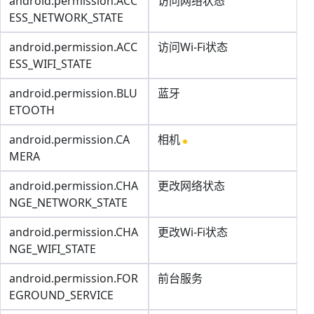
android.permission.ACC
访问网络状态
ESS_NETWORK_STATE
android.permission.ACC
访问Wi-Fi状态
ESS_WIFI_STATE
android.permission.BLU
蓝牙
ETOOTH
android.permission.CA
相机
MERA
android.permission.CHA
更改网络状态
NGE_NETWORK_STATE
android.permission.CHA
更改Wi-Fi状态
NGE_WIFI_STATE
android.permission.FOR
前台服务
EGROUND_SERVICE