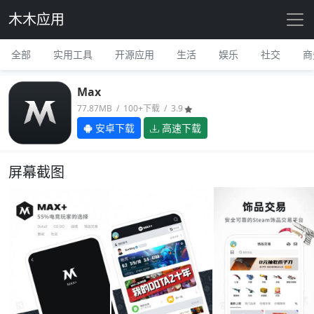
木木应用
全部
实用工具
开源应用
生活
娱乐
社交
商
Max
77.87MB / 100+下载 / 3.9
安卓下载
高速下载
屏幕截图