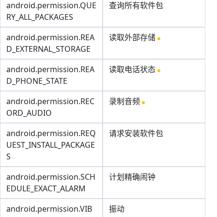
android.permission.QUE
查询所有软件包
RY_ALL_PACKAGES
android.permission.REA
读取外部存储
D_EXTERNAL_STORAGE
android.permission.REA
读取电话状态
D_PHONE_STATE
android.permission.REC
录制音频
ORD_AUDIO
android.permission.REQ
请求安装软件包
UEST_INSTALL_PACKAGE
S
android.permission.SCH
计划精确闹钟
EDULE_EXACT_ALARM
android.permission.VIB
振动