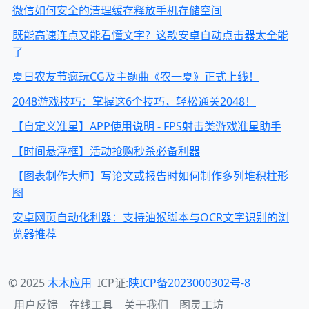
微信如何安全的清理缓存释放手机存储空间
既能高速连点又能看懂文字？这款安卓自动点击器太全能
了
夏日农友节疯玩CG及主题曲《农一夏》正式上线！
2048游戏技巧：掌握这6个技巧，轻松通关2048！
【自定义准星】APP使用说明 - FPS射击类游戏准星助手
【时间悬浮框】活动抢购秒杀必备利器
【图表制作大师】写论文或报告时如何制作多列堆积柱形
图
安卓网页自动化利器：支持油猴脚本与OCR文字识别的浏
览器推荐
© 2025
木木应用
ICP证:
陕ICP备2023000302号-8
用户反馈
在线工具
关于我们
图灵工坊