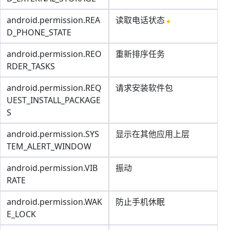
android.permission.REA
读取电话状态
D_PHONE_STATE
android.permission.REO
重新排序任务
RDER_TASKS
android.permission.REQ
请求安装软件包
UEST_INSTALL_PACKAGE
S
android.permission.SYS
显示在其他应用上层
TEM_ALERT_WINDOW
android.permission.VIB
振动
RATE
android.permission.WAK
防止手机休眠
E_LOCK