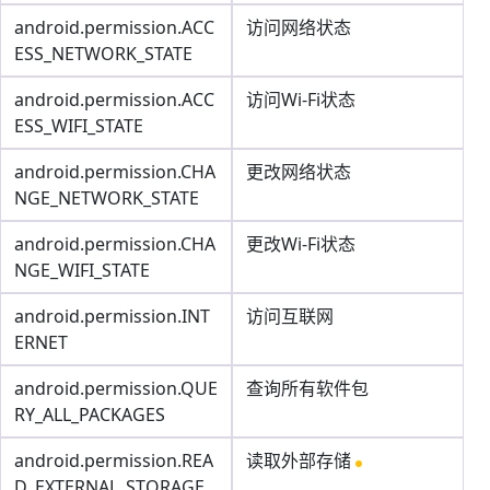
android.permission.ACC
访问网络状态
ESS_NETWORK_STATE
android.permission.ACC
访问Wi-Fi状态
ESS_WIFI_STATE
android.permission.CHA
更改网络状态
NGE_NETWORK_STATE
android.permission.CHA
更改Wi-Fi状态
NGE_WIFI_STATE
android.permission.INT
访问互联网
ERNET
android.permission.QUE
查询所有软件包
RY_ALL_PACKAGES
android.permission.REA
读取外部存储
D_EXTERNAL_STORAGE