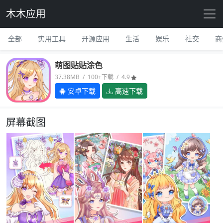
木木应用
全部
实用工具
开源应用
生活
娱乐
社交
商
萌图贴贴涂色
37.38MB / 100+下载 / 4.9
安卓下载
高速下载
屏幕截图