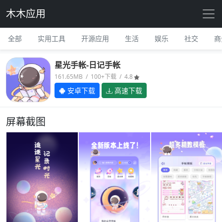
木木应用
全部
实用工具
开源应用
生活
娱乐
社交
商
星光手帐-日记手帐
161.65MB / 100+下载 / 4.8
安卓下载
高速下载
屏幕截图