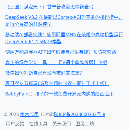
《三国：谋定天下》甘宁普攻流无惧铜雀弓
DeepSeek V3.2 在最新以Cortex-AGI为基准的排行榜中，
是得分最高的开源模型
移动端AI部署实践：使用阿里MNN在荣耀中高端机型运行
DeepSeek-R1-1.5B/7B模型
使用万能悬浮框APP如何假装自己很有钱？预防被套路
真正的绿色学习工具——【汉语字典离线版】下载
微信如何判断自己有没有被好友拉黑？
夏日农友节疯玩CG及主题曲《农一夏》正式上线！
BabbyPaint：孩子的一款免费开源无内购的绘画应用
© 2025
木木应用
ICP证:
陕ICP备2023000302号-8
用户反馈
在线工具
关于我们
图灵工坊