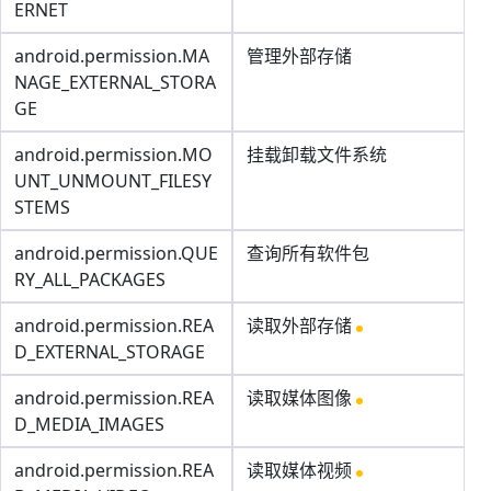
ERNET
android.permission.MA
管理外部存储
NAGE_EXTERNAL_STORA
GE
android.permission.MO
挂载卸载文件系统
UNT_UNMOUNT_FILESY
STEMS
android.permission.QUE
查询所有软件包
RY_ALL_PACKAGES
android.permission.REA
读取外部存储
D_EXTERNAL_STORAGE
android.permission.REA
读取媒体图像
D_MEDIA_IMAGES
android.permission.REA
读取媒体视频