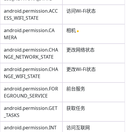
android.permission.ACC
访问Wi-Fi状态
ESS_WIFI_STATE
android.permission.CA
相机
MERA
android.permission.CHA
更改网络状态
NGE_NETWORK_STATE
android.permission.CHA
更改Wi-Fi状态
NGE_WIFI_STATE
android.permission.FOR
前台服务
EGROUND_SERVICE
android.permission.GET
获取任务
_TASKS
android.permission.INT
访问互联网