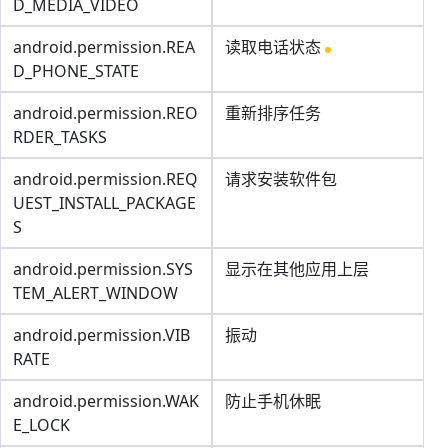
D_MEDIA_VIDEO
android.permission.REA
读取电话状态
D_PHONE_STATE
android.permission.REO
重新排序任务
RDER_TASKS
android.permission.REQ
请求安装软件包
UEST_INSTALL_PACKAGE
S
android.permission.SYS
显示在其他应用上层
TEM_ALERT_WINDOW
android.permission.VIB
振动
RATE
android.permission.WAK
防止手机休眠
E_LOCK