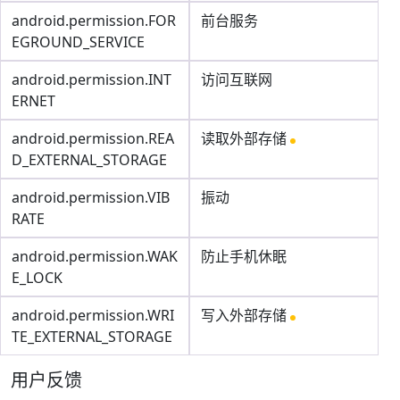
android.permission.FOR
前台服务
EGROUND_SERVICE
android.permission.INT
访问互联网
ERNET
android.permission.REA
读取外部存储
D_EXTERNAL_STORAGE
android.permission.VIB
振动
RATE
android.permission.WAK
防止手机休眠
E_LOCK
android.permission.WRI
写入外部存储
TE_EXTERNAL_STORAGE
用户反馈