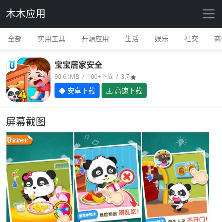
木木应用
全部
实用工具
开源应用
生活
娱乐
社交
商
宝宝居家安全
90.61MB / 100+下载 / 3.7
安卓下载
高速下载
屏幕截图