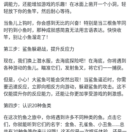
调能力，还能增加游戏的乐趣！在冰面上凿开一个小洞，轻
轻放下你的鱼竿，然后耐心等待。
当鱼儿上钩时，你会感到无比的兴奋！特别是当三根鱼竿同
时钓到小鱼时，那种成就感简直无法用言语表达。快快收
竿，别让小鱼溜走了！
第三步：鲨鱼躲避战，提升反应力
现在，我们换上潜水服，去海底探险吧！在海底，你将遇到
各种游动的鱼儿。瞄准它们，发射鱼叉，将它们一一捕获。
但是，小心！大鲨鱼可能会突然出现！当鲨鱼逼近时，你需
要迅速反应，立即向相反方向游动，躲避鲨鱼的攻击。这不
仅能提升你的反应能力，还能让你更加享受游戏的刺激感。
第四步：认识20种鱼类
在这次钓鱼之旅中，你将遇到许多不同种类的鱼。点击它
们，你就能听到它们的名字：金鱼、孔雀鱼、小丑鱼……总
共有20种鱼等你来认识哦！这不仅是一次娱乐体验，还是一