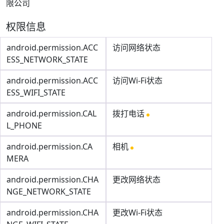
限公司
权限信息
android.permission.ACC
访问网络状态
ESS_NETWORK_STATE
android.permission.ACC
访问Wi-Fi状态
ESS_WIFI_STATE
android.permission.CAL
拨打电话
L_PHONE
android.permission.CA
相机
MERA
android.permission.CHA
更改网络状态
NGE_NETWORK_STATE
android.permission.CHA
更改Wi-Fi状态