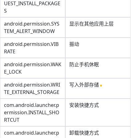
UEST_INSTALL_PACKAGE
S
android.permission.SYS
显示在其他应用上层
TEM_ALERT_WINDOW
android.permission.VIB
振动
RATE
android.permission.WAK
防止手机休眠
E_LOCK
android.permission.WRI
写入外部存储
TE_EXTERNAL_STORAGE
com.android.launcher.p
安装快捷方式
ermission.INSTALL_SHO
RTCUT
com.android.launcher.p
卸载快捷方式