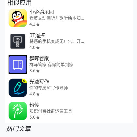
相似应用
小企鹅乐园
看英文动画听儿歌学绘本知识
4.3
BT遥控
将您的手机变成无广告、开源的 Android TV 电视蓝牙遥控器
4.0
群晖管家
群晖管家 存储简单到家
3.6
光速写作
你的专属AI写作导师
4.8
纷传
知识付费社群运营工具
5.0
热门文章