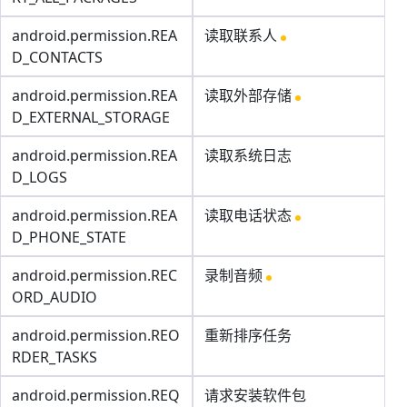
android.permission.REA
读取联系人
D_CONTACTS
android.permission.REA
读取外部存储
D_EXTERNAL_STORAGE
android.permission.REA
读取系统日志
D_LOGS
android.permission.REA
读取电话状态
D_PHONE_STATE
android.permission.REC
录制音频
ORD_AUDIO
android.permission.REO
重新排序任务
RDER_TASKS
android.permission.REQ
请求安装软件包