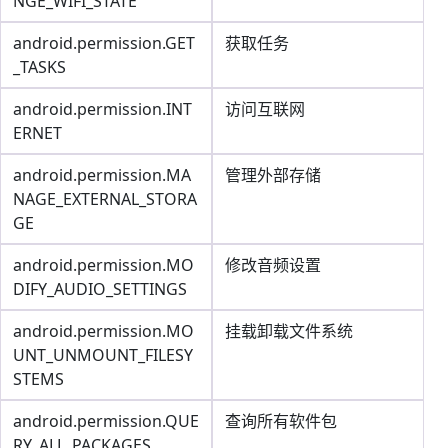
NGE_WIFI_STATE
android.permission.GET
获取任务
_TASKS
android.permission.INT
访问互联网
ERNET
android.permission.MA
管理外部存储
NAGE_EXTERNAL_STORA
GE
android.permission.MO
修改音频设置
DIFY_AUDIO_SETTINGS
android.permission.MO
挂载卸载文件系统
UNT_UNMOUNT_FILESY
STEMS
android.permission.QUE
查询所有软件包
RY_ALL_PACKAGES