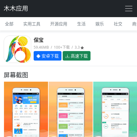
木木应用
全部
实用工具
开源应用
生活
娱乐
社交
商
保宝
59.46MB / 100+下载 / 3.3
安卓下载
高速下载
屏幕截图