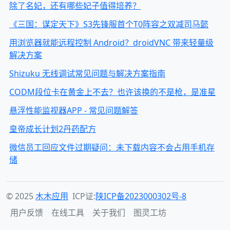
除了名妃，还有哪些妃子值得培养？
《三国：谋定天下》S3先锋服首个T0阵容之双减司马懿
用浏览器就能远程控制 Android？droidVNC 带来轻量级
解决方案
Shizuku 无线调试常见问题与解决方案指南
CODM段位卡在黄金上不去？也许该换的不是枪，是准星
悬浮性能监视器APP - 常见问题解答
皇帝成长计划2丹药配方
微信员工回应文件过期疑问：未下载内容不会占用手机存
储
© 2025
木木应用
ICP证:
陕ICP备2023000302号-8
用户反馈
在线工具
关于我们
图灵工坊