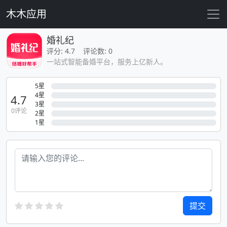
木木应用
婚礼纪
评分: 4.7 评论数: 0
一站式智能备婚平台，服务上亿新人。
5星
4星
4.7
3星
0评论
2星
1星
提交