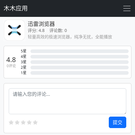
木木应用
迅雷浏览器
评分: 4.8 评论数: 0
轻量高效的极速浏览器，纯净无扰，全能播放
5星
4星
4.8
3星
0评论
2星
1星
提交