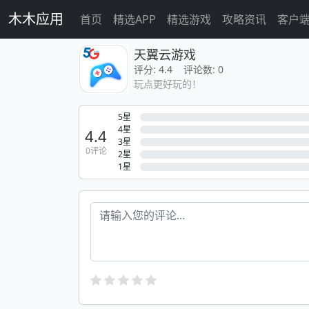
木木应用
首页
精选APP
精选游戏
攻略资讯
客户
天翼云游戏
评分: 4.4 评论数: 0
玩点更好玩的！
5星
4星
4.4
3星
0评论
2星
1星