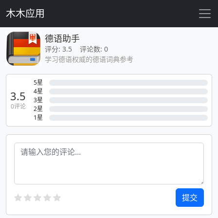
木木应用
德语助手
评分: 3.5 评论数: 0
学习德语权威的德语词典参考
5星
4星
3.5
3星
0评论
2星
1星
提交