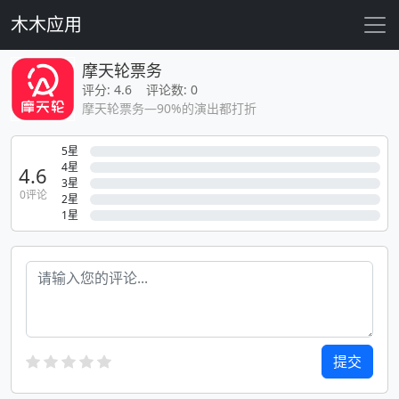
木木应用
摩天轮票务
评分: 4.6 评论数: 0
摩天轮票务—90%的演出都打折
5星
4星
4.6
3星
0评论
2星
1星
提交