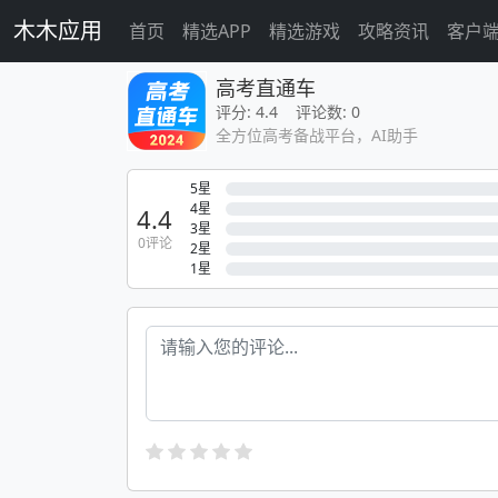
木木应用
首页
精选APP
精选游戏
攻略资讯
客户
高考直通车
评分: 4.4 评论数: 0
全方位高考备战平台，AI助手
5星
4星
4.4
3星
0评论
2星
1星