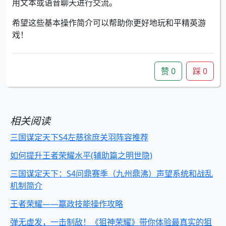
用文本或语音聊天进行交流。
希望这些基本操作简介可以帮助你更好地玩和平精英游
戏！
赞
0
踩
0
相关阅读
三国谋定天下S4左慈徐庶关羽阵容推荐
如何提升王者荣耀水平(辅助篇之明世隐)
三国谋定天下：S4问鼎赛季（九州鼎沸）声望系统和战乱
机制简介
王者荣耀——嬴政技能操作攻略
弹无虚发，一击制敌！《狙神荣耀》带你体验最真实的狙